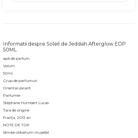
Informatii despre Soleil de Jeddah Afterglow EDP
50ML
apă de parfum
Volum
50ml
Grup de parfumuri
Oriental-picant
Parfumer
Stéphane Humbert Lucas
Țara de origine
Franța, 2013 an
NOTE DE TOP
lămâie olibahum mușețel