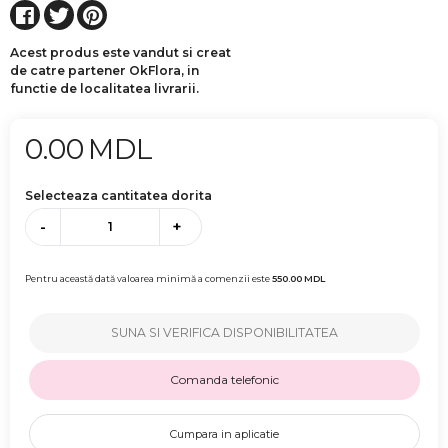
Acest produs este vandut si creat
de catre partener OkFlora, in
functie de localitatea livrarii.
0.00
MDL
Selecteaza cantitatea dorita
-
+
Pentru această dată valoarea minimă a comenzii este
550.00
MDL
SUNA SI VERIFICA DISPONIBILITATEA
Comanda telefonic
Cumpara in aplicatie