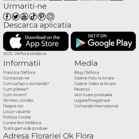
Urmariti-ne
Descarca aplicatia
2025, OkFlora Moldova
Informatii
Media
Franciza OkFlora
Blog OkFlora
Contactaţi-ne
Galerie Foto la livrare
Cum sa faci o comandă?
Galerie Video la livrare
Cum plătesc?
Recenzii
Cum livrăm?
Vezi toate produsele
Termeni, condiţii
Logare/Înregistrare
Despre noi
Comandă Internațional
Locuri vacante
Politica Cookie
Livrare flori Moldova
Toată gama de produse
Adresa Florariei Ok Flora