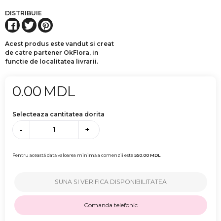
DISTRIBUIE
Acest produs este vandut si creat
de catre partener OkFlora, in
functie de localitatea livrarii.
0.00
MDL
Selecteaza cantitatea dorita
-
+
Pentru această dată valoarea minimă a comenzii este
550.00
MDL
SUNA SI VERIFICA DISPONIBILITATEA
Comanda telefonic