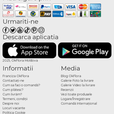
Urmariti-ne
Descarca aplicatia
2025, OkFlora Moldova
Informatii
Media
Franciza OkFlora
Blog OkFlora
Contactaţi-ne
Galerie Foto la livrare
Cum sa faci o comandă?
Galerie Video la livrare
Cum plătesc?
Recenzii
Cum livrăm?
Vezi toate produsele
Termeni, condiţii
Logare/Înregistrare
Despre noi
Comandă Internațional
Locuri vacante
Politica Cookie