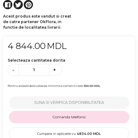
Acest produs este vandut si creat
de catre partener OkFlora, in
functie de localitatea livrarii.
4 844.00
MDL
Selecteaza cantitatea dorita
-
+
Pentru această dată valoarea minimă a comenzii este
550.00
MDL
SUNA SI VERIFICA DISPONIBILITATEA
Comanda telefonic
Cumpara in aplicatie cu
4834.00
MDL