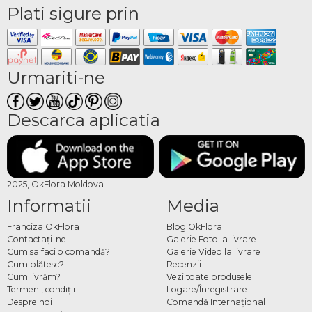
Plati sigure prin
Urmariti-ne
Descarca aplicatia
2025, OkFlora Moldova
Informatii
Media
Franciza OkFlora
Blog OkFlora
Contactaţi-ne
Galerie Foto la livrare
Cum sa faci o comandă?
Galerie Video la livrare
Cum plătesc?
Recenzii
Cum livrăm?
Vezi toate produsele
Termeni, condiţii
Logare/Înregistrare
Despre noi
Comandă Internațional