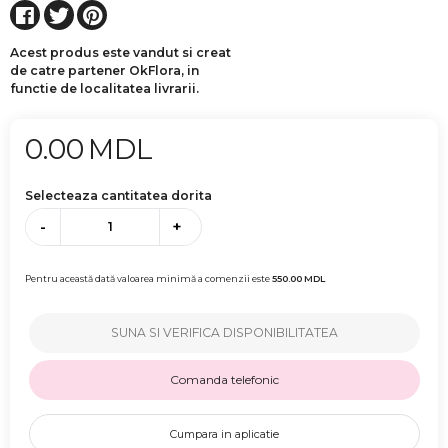
Acest produs este vandut si creat
de catre partener OkFlora, in
functie de localitatea livrarii.
0.00
MDL
Selecteaza cantitatea dorita
-
+
Pentru această dată valoarea minimă a comenzii este
550.00
MDL
SUNA SI VERIFICA DISPONIBILITATEA
Comanda telefonic
Cumpara in aplicatie