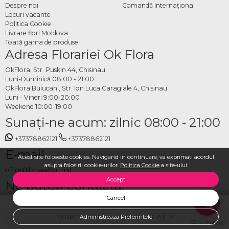
Despre noi
Comandă Internațional
Locuri vacante
Politica Cookie
Livrare flori Moldova
Toată gama de produse
Adresa Florariei Ok Flora
OkFlora, Str. Puskin 44, Chisinau
Luni-Duminică 08:00 - 21:00
OkFlora Buiucani, Str. Ion Luca Caragiale 4, Chisinau
Luni - Vineri 9:00-20:00
Weekend 10:00-19:00
Sunaţi-ne acum: zilnic 08:00 - 21:00
+37378862121
+37378862121
E-mail
Acest site foloseste cookies. Navigand in continuare, va exprimati acordul
asupra folosirii cookie-urilor.
Politica Cookie
a site-ului
office@livrareflori.md
Accept
Ne puteți contacta:
Cancel
whatsapp
,
messenger
SUNA SI VERIFICA DISPONIBILITATEA
Administreaza Preferintele