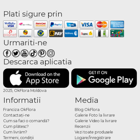
Plati sigure prin
Urmariti-ne
Descarca aplicatia
2025, OkFlora Moldova
Informatii
Media
Franciza OkFlora
Blog OkFlora
Contactaţi-ne
Galerie Foto la livrare
Cum sa faci o comandă?
Galerie Video la livrare
Cum plătesc?
Recenzii
Cum livrăm?
Vezi toate produsele
Termeni, condiţii
Logare/Înregistrare