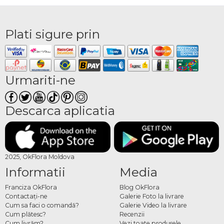
Plati sigure prin
Urmariti-ne
Descarca aplicatia
2025, OkFlora Moldova
Informatii
Media
Franciza OkFlora
Blog OkFlora
Contactaţi-ne
Galerie Foto la livrare
Cum sa faci o comandă?
Galerie Video la livrare
Cum plătesc?
Recenzii
Cum livrăm?
Vezi toate produsele