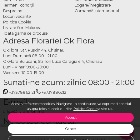
Termeni, condiţii
Logare/Înregistrare
Despre noi
Comandă Internațional
Locuri vacante
Politica Cookie
Livrare flori Moldova
Toată gama de produse
Adresa Florariei Ok Flora
OkFlora, Str. Puskin 44, Chisinau
Luni-Duminică 08:00 - 21:00
OkFlora Buiucani, Str. Ion Luca Caragiale 4, Chisinau
Luni - Vineri 9:00-20:00
Weekend 10:00-19:00
Sunaţi-ne acum: zilnic 08:00 - 21:00
+37378862121
+37378862121
E-mail
Acest site foloseste cookies. Navigand in continuare, va exprimati acordul
asupra folosirii cookie-urilor.
Politica Cookie
a site-ului
office@livrareflori.md
Accept
Ne puteți contacta:
Cancel
whatsapp
,
messenger