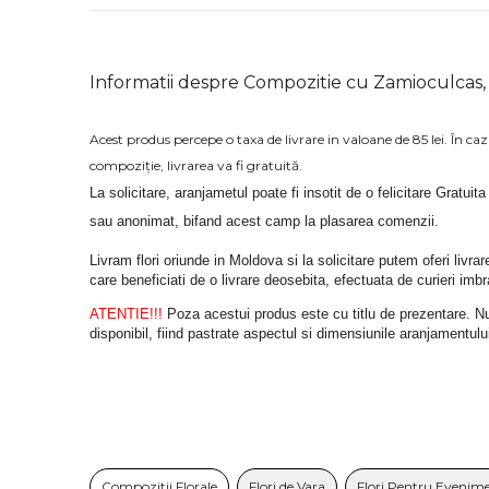
Informatii despre Compozitie cu Zamioculcas, 
Acest produs percepe o taxa de livrare in valoane de 85 lei. În c
compoziție, livrarea va fi gratuită.
La solicitare, aranjametul poate fi insotit de o felicitare Gratuita
sau anonimat, bifand acest camp la plasarea comenzii.
Livram flori oriunde in Moldova si la solicitare putem oferi liv
care beneficiati de o livrare deosebita, efectuata de curieri im
ATENTIE!!!
 Poza acestui produs este cu titlu de prezentare. Nuan
disponibil, fiind pastrate aspectul si dimensiunile aranjamentulu
Compozitii Florale
Flori de Vara
Flori Pentru Evenim