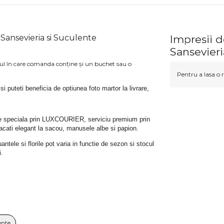
Sansevieria si Suculente
Impresii 
Sansevieri
azul în care comanda conține și un buchet sau o
Pentru a lasa o r
 si puteti beneficia de optiunea foto martor la livrare, 
rare speciala prin LUXCOURIER, serviciu premium prin 
bracati elegant la sacou, manusele albe si papion.
tele si florile pot varia in functie de sezon si stocul 
i.
ente