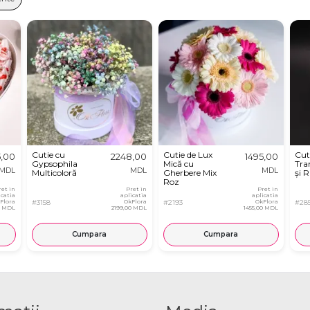
Cutie cu
Cutie de Lux
Cut
5,00
2248,00
1495,00
Gypsophila
Mică cu
Tran
MDL
MDL
MDL
Multicoloră
Gherbere Mix
și R
Roz
ret in
Pret in
Pret in
icatia
aplicatia
aplicatia
Flora
#3158
OkFlora
#2193
OkFlora
#28
0 MDL
2199,00 MDL
1455,00 MDL
Cumpara
Cumpara