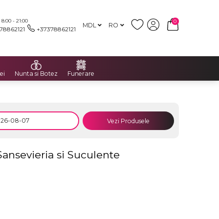
:00 - 21:00
0
MDL
RO
78862121
+37378862121
ei
Nunta si Botez
Funerare
Vezi Produsele
ansevieria si Suculente