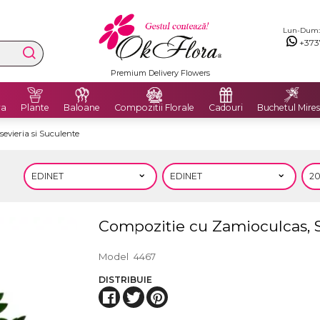
Lun-Dum: 8
+373
Livrăm flori în Moldova și România
ra
Plante
Baloane
Compozitii Florale
Cadouri
Buchetul Mires
evieria si Suculente
Compozitie cu Zamioculcas, S
Model
4467
DISTRIBUIE