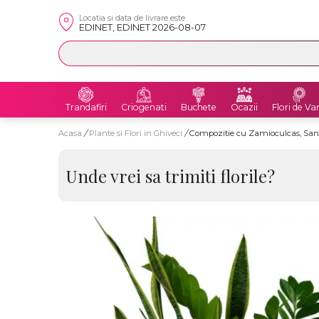
Locatia si data de livrare este
EDINET, EDINET 2026-08-07
Trandafiri
Criogenati
Buchete
Ocazii
Flori de Va
Acasa
/
Plante si Flori in Ghiveci
/
Compozitie cu Zamioculcas, Sans
Unde vrei sa trimiti florile?