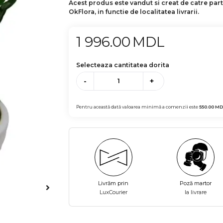
Acest produs este vandut si creat de catre par
OkFlora, in functie de localitatea livrarii.
1 996.00
MDL
Selecteaza cantitatea dorita
-
+
Pentru această dată valoarea minimă a comenzii este
550.00
MD
Livrăm prin
Poză martor
LuxCourier
la livrare