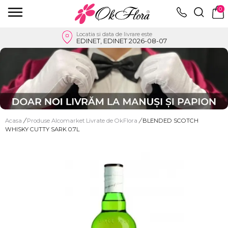
0
Locatia si data de livrare este
EDINET, EDINET 2026-08-07
Acasa
/
Produse Alcomarket Livrate de OkFlora
/
BLENDED SCOTCH
WHISKY CUTTY SARK 0.7L