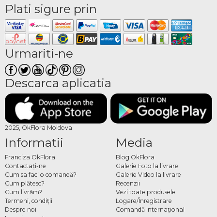
Plati sigure prin
Urmariti-ne
Descarca aplicatia
2025, OkFlora Moldova
Informatii
Media
Franciza OkFlora
Blog OkFlora
Contactaţi-ne
Galerie Foto la livrare
Cum sa faci o comandă?
Galerie Video la livrare
Cum plătesc?
Recenzii
Cum livrăm?
Vezi toate produsele
Termeni, condiţii
Logare/Înregistrare
Despre noi
Comandă Internațional