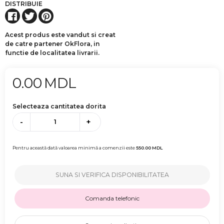
DISTRIBUIE
Acest produs este vandut si creat
de catre partener OkFlora, in
functie de localitatea livrarii.
0.00
MDL
Selecteaza cantitatea dorita
-
+
Pentru această dată valoarea minimă a comenzii este
550.00
MDL
SUNA SI VERIFICA DISPONIBILITATEA
Comanda telefonic