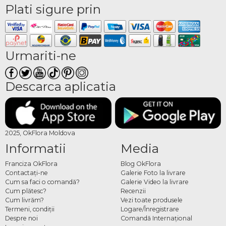
Plati sigure prin
Urmariti-ne
Descarca aplicatia
2025, OkFlora Moldova
Informatii
Media
Franciza OkFlora
Blog OkFlora
Contactaţi-ne
Galerie Foto la livrare
Cum sa faci o comandă?
Galerie Video la livrare
Cum plătesc?
Recenzii
Cum livrăm?
Vezi toate produsele
Termeni, condiţii
Logare/Înregistrare
Despre noi
Comandă Internațional