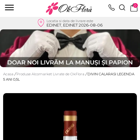
0
Locatia si data de livrare este
EDINET, EDINET 2026-08-06
Acasa
/
Produse Alcomarket Livrate de OkFlora
/
DIVIN CALARASI LEGENDA
5 ANI 0,5L