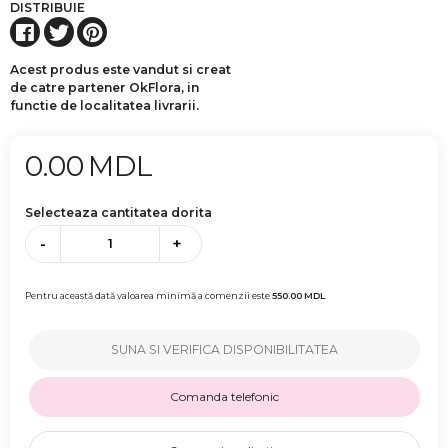
DISTRIBUIE
Acest produs este vandut si creat
de catre partener OkFlora, in
functie de localitatea livrarii.
0.00
MDL
Selecteaza cantitatea dorita
-
+
Pentru această dată valoarea minimă a comenzii este
550.00
MDL
SUNA SI VERIFICA DISPONIBILITATEA
Comanda telefonic