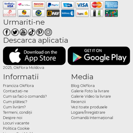
Urmariti-ne
Descarca aplicatia
2025, OkFlora Moldova
Informatii
Media
Franciza OkFlora
Blog OkFlora
Contactaţi-ne
Galerie Foto la livrare
Cum sa faci o comandă?
Galerie Video la livrare
Cum plătesc?
Recenzii
Cum livrăm?
Vezi toate produsele
Termeni, condiţii
Logare/Înregistrare
Despre noi
Comandă Internațional
Locuri vacante
Politica Cookie