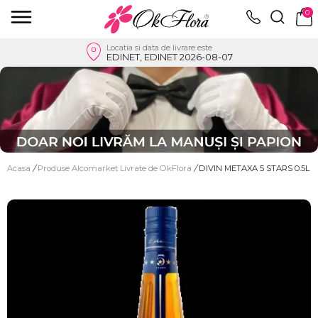
0
Locatia si data de livrare este
EDINET, EDINET 2026-08-07
Acasa
/
Produse Alcomarket Livrate de OkFlora
/
DIVIN METAXA 5 STARS 0.5L