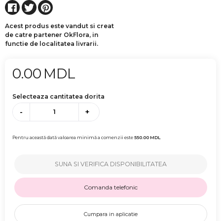
Acest produs este vandut si creat
de catre partener OkFlora, in
functie de localitatea livrarii.
0.00
MDL
Selecteaza cantitatea dorita
-
+
Pentru această dată valoarea minimă a comenzii este
550.00
MDL
SUNA SI VERIFICA DISPONIBILITATEA
Comanda telefonic
Cumpara in aplicatie