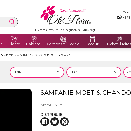
Lun-Dum: 8
+373
Livrare Gratuită în Chișinău și București
ra
Plante
Baloane
Compozitii Florale
Cadouri
Buchetul Mires
& CHANDON IMPERIAL ALB BRUT G.B 0,75L
SAMPANIE MOET & CHANDON 
Model
5774
DISTRIBUIE