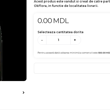
Acest produs este vandut si creat de catre par
OkFlora, in functie de localitatea livrarii.
0.00
MDL
Selecteaza cantitatea dorita
-
+
Pentru această dată valoarea minimă a comenzii este
550.00
MD