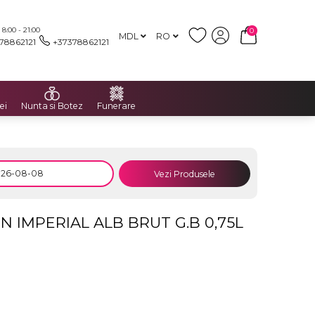
:00 - 21:00
0
MDL
RO
78862121
+37378862121
ei
Nunta si Botez
Funerare
Vezi Produsele
IMPERIAL ALB BRUT G.B 0,75L