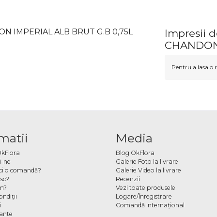
ON IMPERIAL ALB BRUT G.B 0,75L
Impresii
CHANDON 
Pentru a lasa o r
matii
Media
OkFlora
Blog OkFlora
i-ne
Galerie Foto la livrare
ci o comandă?
Galerie Video la livrare
sc?
Recenzii
m?
Vezi toate produsele
ndiţii
Logare/Înregistrare
i
Comandă Internațional
cante