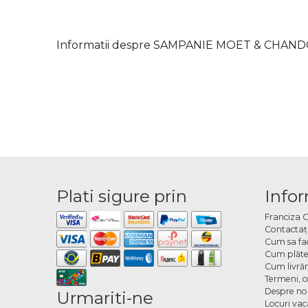
Informatii despre SAMPANIE MOET & CHAND
Plati sigure prin
Infor
Franciza 
Contactaţ
Cum sa fa
Cum plăte
Cum livră
Termeni, co
Despre no
Urmariti-ne
Locuri va