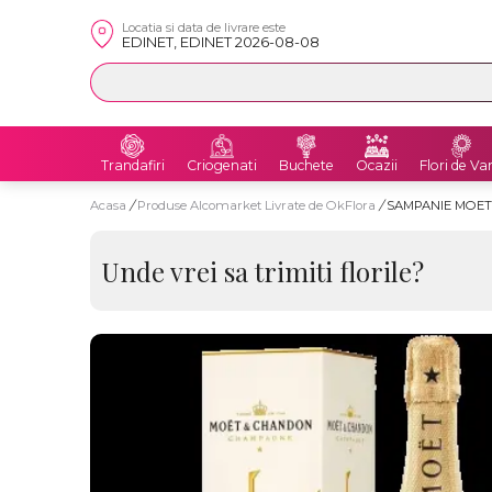
Locatia si data de livrare este
EDINET, EDINET 2026-08-08
Trandafiri
Criogenati
Buchete
Ocazii
Flori de Va
Acasa
/
Produse Alcomarket Livrate de OkFlora
/
SAMPANIE MOET 
Unde vrei sa trimiti florile?