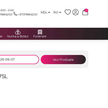
:00 - 21:00
0
MDL
RO
78862121
+37378862121
ei
Nunta si Botez
Funerare
Vezi Produsele
75L