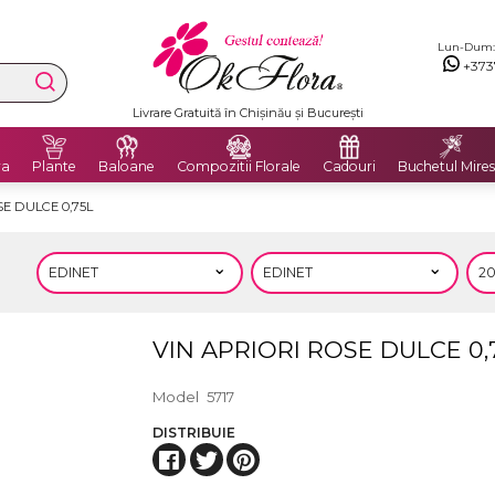
Lun-Dum: 8
+373
Livrare Gratuită în Chișinău și București
ra
Plante
Baloane
Compozitii Florale
Cadouri
Buchetul Mires
SE DULCE 0,75L
VIN APRIORI ROSE DULCE 0,
Model
5717
DISTRIBUIE