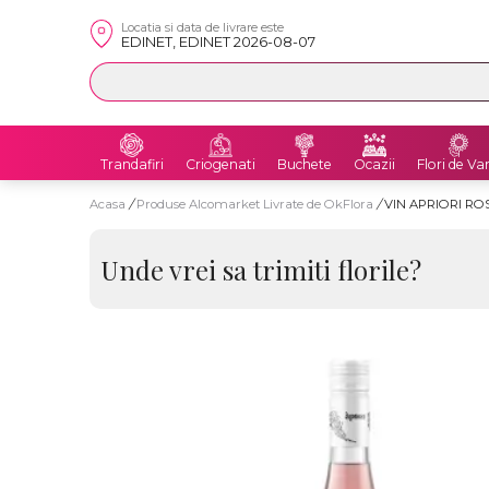
Locatia si data de livrare este
EDINET, EDINET 2026-08-07
Trandafiri
Criogenati
Buchete
Ocazii
Flori de Va
Acasa
/
Produse Alcomarket Livrate de OkFlora
/
VIN APRIORI RO
Unde vrei sa trimiti florile?