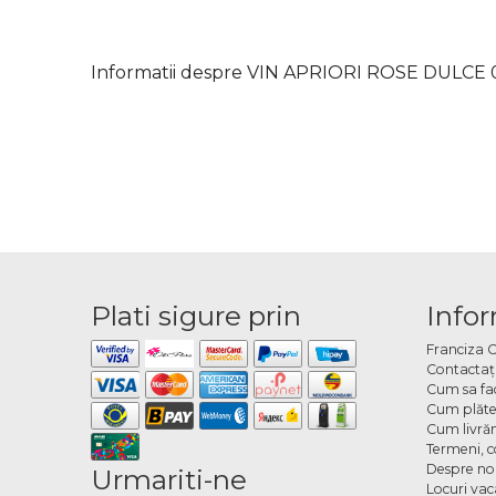
Informatii despre VIN APRIORI ROSE DULCE 
Plati sigure prin
Infor
Franciza 
Contactaţ
Cum sa fa
Cum plăte
Cum livră
Termeni, co
Despre no
Urmariti-ne
Locuri va