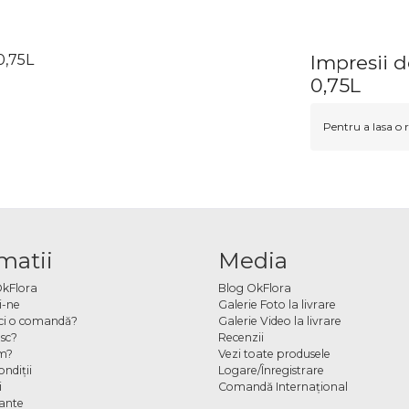
0,75L
Impresii 
0,75L
Pentru a lasa o r
matii
Media
OkFlora
Blog OkFlora
i-ne
Galerie Foto la livrare
ci o comandă?
Galerie Video la livrare
sc?
Recenzii
m?
Vezi toate produsele
ndiţii
Logare/Înregistrare
i
Comandă Internațional
cante