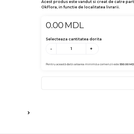
Acest produs este vandut si creat de catre par
OkFlora, in functie de localitatea livrarii.
0.00
MDL
Selecteaza cantitatea dorita
-
+
Pentru această dată valoarea minimă a comenzii este
550.00
MD