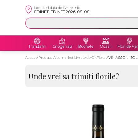
Locatia si data de livrare este
EDINET, EDINET 2026-08-08
Trandafiri
Criogenati
Buchete
Ocazii
Flori de Va
Acasa
/
Produse Alcomarket Livrate de OkFlora
/
VIN ASCONI SOL
Unde vrei sa trimiti florile?