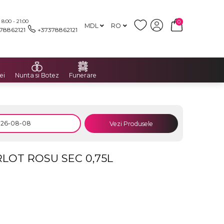
:00 - 21:00
0
MDL
RO
78862121
+37378862121
ei
Nunta si Botez
Funerare
Vezi Produsele
LOT ROSU SEC 0,75L