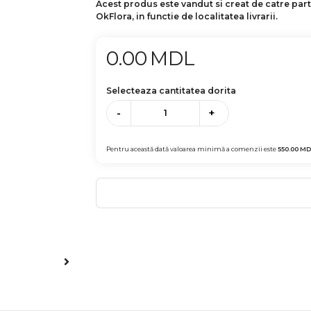
Acest produs este vandut si creat de catre par
OkFlora, in functie de localitatea livrarii.
0.00
MDL
Selecteaza cantitatea dorita
-
+
Pentru această dată valoarea minimă a comenzii este
550.00
MD