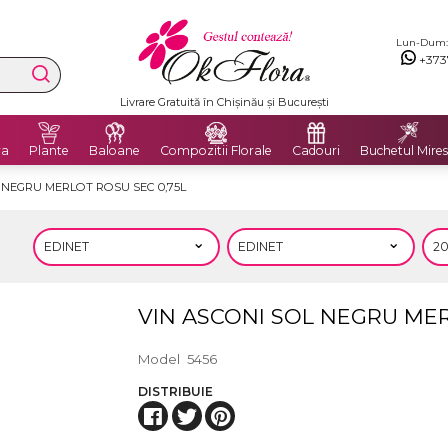
Lun-Dum: 8
+373
Livrare Gratuită în Chișinău și București
ra
Plante
Baloane
Compozitii Florale
Cadouri
Buchetul Mires
 NEGRU MERLOT ROSU SEC 0,75L
VIN ASCONI SOL NEGRU MER
Model
5456
DISTRIBUIE