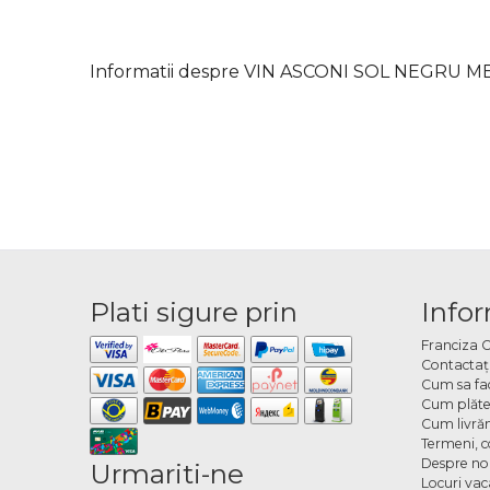
Informatii despre VIN ASCONI SOL NEGRU 
Plati sigure prin
Infor
Franciza 
Contactaţ
Cum sa fa
Cum plăte
Cum livră
Termeni, co
Despre no
Urmariti-ne
Locuri va