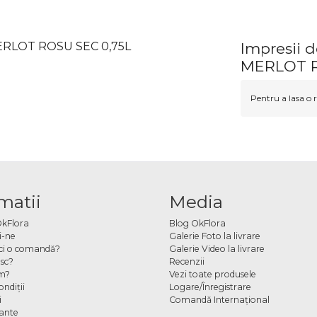
MERLOT ROSU SEC 0,75L
Impresii 
MERLOT R
Pentru a lasa o r
matii
Media
OkFlora
Blog OkFlora
i-ne
Galerie Foto la livrare
ci o comandă?
Galerie Video la livrare
sc?
Recenzii
m?
Vezi toate produsele
ndiţii
Logare/Înregistrare
i
Comandă Internațional
cante