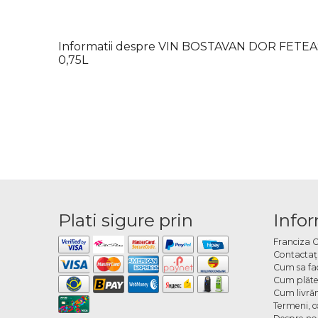
Informatii despre VIN BOSTAVAN DOR FET
0,75L
Plati sigure prin
Infor
Franciza 
Contactaţ
Cum sa fa
Cum plăte
Cum livră
Termeni, co