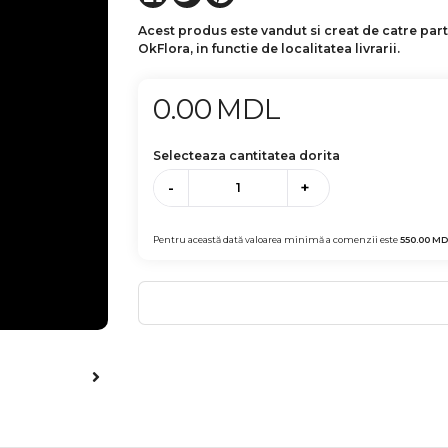
Acest produs este vandut si creat de catre par
OkFlora, in functie de localitatea livrarii.
0.00
MDL
Selecteaza cantitatea dorita
-
+
Pentru această dată valoarea minimă a comenzii este
550.00
MD