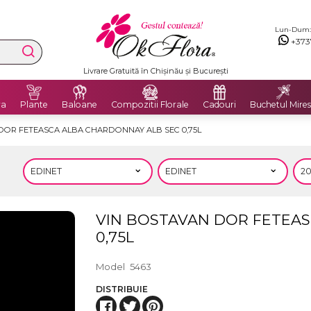
Lun-Dum: 8
+373
Livrare Gratuită în Chișinău și București
ra
Plante
Baloane
Compozitii Florale
Cadouri
Buchetul Mires
DOR FETEASCA ALBA CHARDONNAY ALB SEC 0,75L
VIN BOSTAVAN DOR FETEA
0,75L
Model
5463
DISTRIBUIE