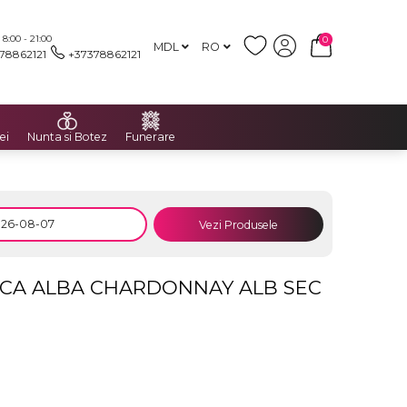
:00 - 21:00
0
MDL
RO
78862121
+37378862121
ei
Nunta si Botez
Funerare
Vezi Produsele
SCA ALBA CHARDONNAY ALB SEC