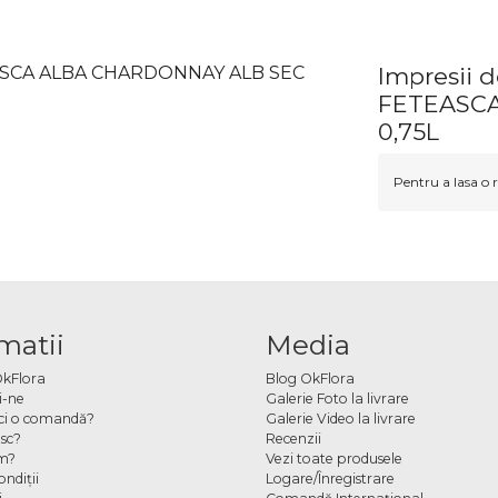
EASCA ALBA CHARDONNAY ALB SEC
Impresii
FETEASC
0,75L
Pentru a lasa o r
matii
Media
OkFlora
Blog OkFlora
i-ne
Galerie Foto la livrare
ci o comandă?
Galerie Video la livrare
sc?
Recenzii
m?
Vezi toate produsele
ndiţii
Logare/Înregistrare