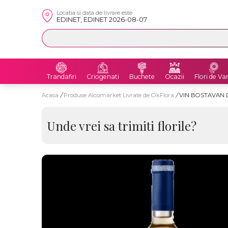
Locatia si data de livrare este
EDINET, EDINET 2026-08-07
Trandafiri
Criogenati
Buchete
Ocazii
Flori de Va
Acasa
/
Produse Alcomarket Livrate de OkFlora
/
VIN BOSTAVAN 
Unde vrei sa trimiti florile?