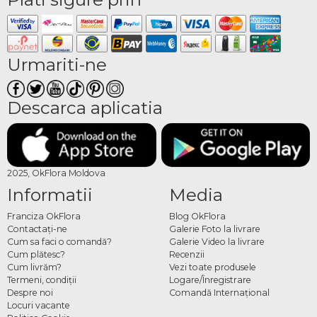
Urmariti-ne
Descarca aplicatia
2025, OkFlora Moldova
Informatii
Media
Franciza OkFlora
Blog OkFlora
Contactaţi-ne
Galerie Foto la livrare
Cum sa faci o comandă?
Galerie Video la livrare
Cum plătesc?
Recenzii
Cum livrăm?
Vezi toate produsele
Termeni, condiţii
Logare/Înregistrare
Despre noi
Comandă Internațional
Locuri vacante