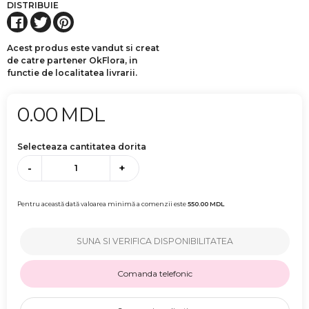
DISTRIBUIE
Acest produs este vandut si creat
de catre partener OkFlora, in
functie de localitatea livrarii.
0.00
MDL
Selecteaza cantitatea dorita
-
+
Pentru această dată valoarea minimă a comenzii este
550.00
MDL
SUNA SI VERIFICA DISPONIBILITATEA
Comanda telefonic