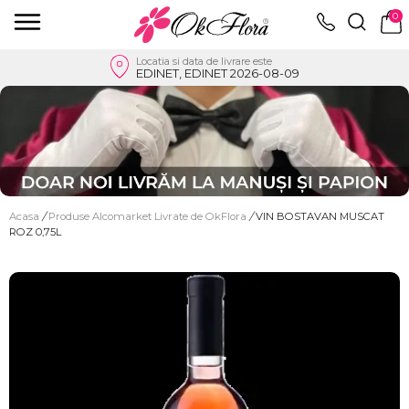
0
Locatia si data de livrare este
EDINET, EDINET 2026-08-09
Acasa
/
Produse Alcomarket Livrate de OkFlora
/
VIN BOSTAVAN MUSCAT
ROZ 0,75L