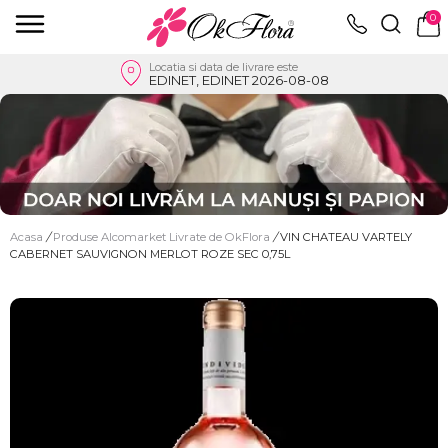
0
Locatia si data de livrare este
EDINET, EDINET 2026-08-08
Acasa
/
Produse Alcomarket Livrate de OkFlora
/
VIN CHATEAU VARTELY
CABERNET SAUVIGNON MERLOT ROZE SEC 0,75L