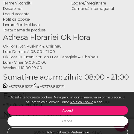
Termeni, condiţii
Logare/Înregistrare
Despre noi
Comandă Internațional
Locuri vacante
Politica Cookie
Livrare flori Moldova
Toată gama de produse
Adresa Florariei Ok Flora
OkFlora, Str. Puskin 44, Chisinau
Luni-Duminică 08:00 - 21:00
OkFlora Buiucani, Str. Ion Luca Caragiale 4, Chisinau
Luni - Vineri 9:00-20:00
Weekend 10:00-19:00
Sunaţi-ne acum: zilnic 08:00 - 21:00
+37378862121
+37378862121
E-mail
Acest site foloseste cookies. Navigand in continuare, va exprimati acordul
asupra folosirii cookie-urilor.
Politica Cookie
a site-ului
office@livrareflori.md
Accept
Ne puteți contacta:
Cancel
whatsapp
,
messenger
SUNA SI VERIFICA DISPONIBILITATEA
Administreaza Preferintele