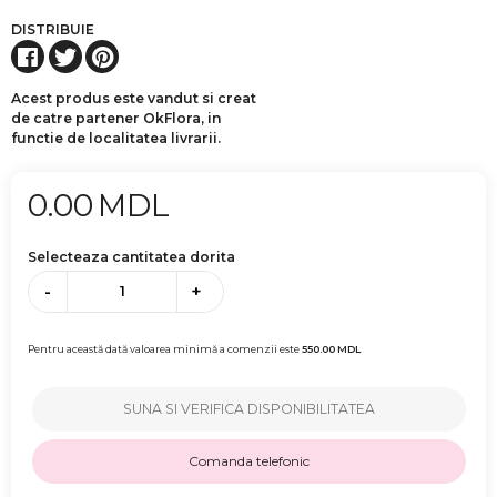
DISTRIBUIE
Acest produs este vandut si creat
de catre partener OkFlora, in
functie de localitatea livrarii.
0.00
MDL
Selecteaza cantitatea dorita
-
+
Pentru această dată valoarea minimă a comenzii este
550.00
MDL
SUNA SI VERIFICA DISPONIBILITATEA
Comanda telefonic