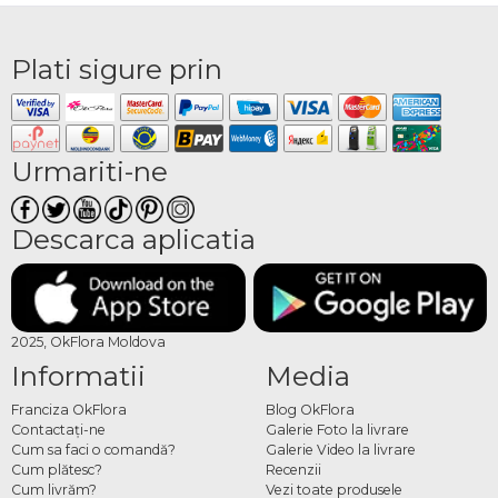
Plati sigure prin
Urmariti-ne
Descarca aplicatia
2025, OkFlora Moldova
Informatii
Media
Franciza OkFlora
Blog OkFlora
Contactaţi-ne
Galerie Foto la livrare
Cum sa faci o comandă?
Galerie Video la livrare
Cum plătesc?
Recenzii
Cum livrăm?
Vezi toate produsele