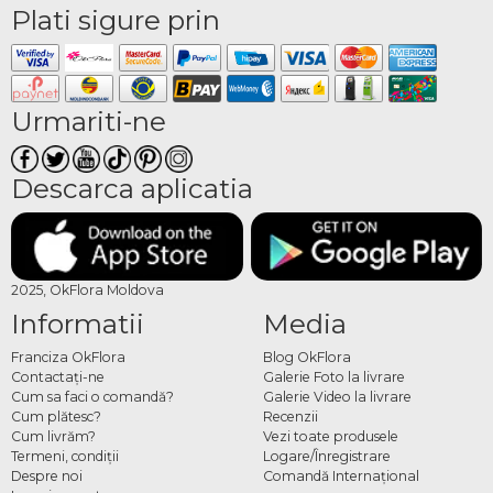
Plati sigure prin
Urmariti-ne
Descarca aplicatia
2025, OkFlora Moldova
Informatii
Media
Franciza OkFlora
Blog OkFlora
Contactaţi-ne
Galerie Foto la livrare
Cum sa faci o comandă?
Galerie Video la livrare
Cum plătesc?
Recenzii
Cum livrăm?
Vezi toate produsele
Termeni, condiţii
Logare/Înregistrare
Despre noi
Comandă Internațional