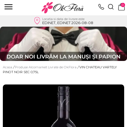
0
Locatia si data de livrare este
EDINET, EDINET 2026-08-08
Acasa
/
Produse Alcomarket Livrate de OkFlora
/
VIN CHATEAU VARTELY
PINOT NOIR SEC 0,75L