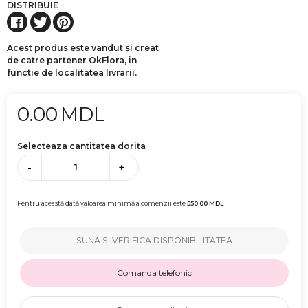
DISTRIBUIE
Acest produs este vandut si creat
de catre partener OkFlora, in
functie de localitatea livrarii.
0.00
MDL
Selecteaza cantitatea dorita
-
+
Pentru această dată valoarea minimă a comenzii este
550.00
MDL
SUNA SI VERIFICA DISPONIBILITATEA
Comanda telefonic