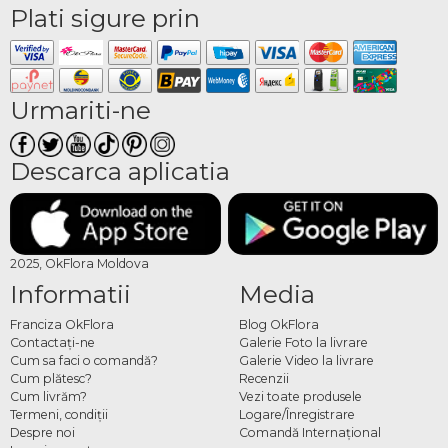
Plati sigure prin
Urmariti-ne
Descarca aplicatia
2025, OkFlora Moldova
Informatii
Media
Franciza OkFlora
Blog OkFlora
Contactaţi-ne
Galerie Foto la livrare
Cum sa faci o comandă?
Galerie Video la livrare
Cum plătesc?
Recenzii
Cum livrăm?
Vezi toate produsele
Termeni, condiţii
Logare/Înregistrare
Despre noi
Comandă Internațional