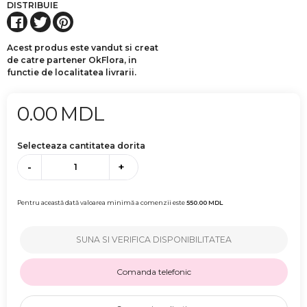
DISTRIBUIE
Acest produs este vandut si creat
de catre partener OkFlora, in
functie de localitatea livrarii.
0.00
MDL
Selecteaza cantitatea dorita
-
+
Pentru această dată valoarea minimă a comenzii este
550.00
MDL
SUNA SI VERIFICA DISPONIBILITATEA
Comanda telefonic