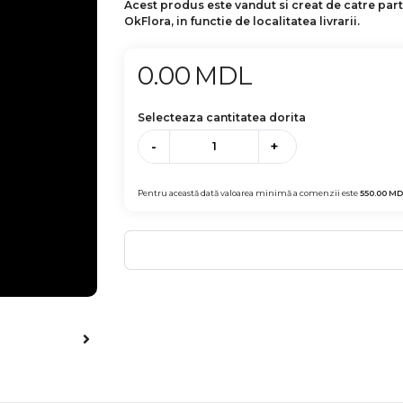
Acest produs este vandut si creat de catre par
OkFlora, in functie de localitatea livrarii.
0.00
MDL
Selecteaza cantitatea dorita
-
+
Pentru această dată valoarea minimă a comenzii este
550.00
MD