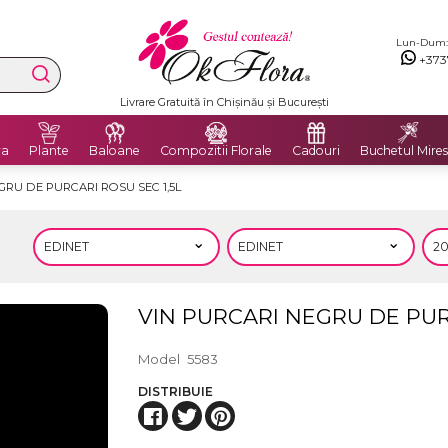
Lun-Dum: 8
+373
Livrare Gratuită în Chișinău și București
ra
Plante
Baloane
Compozitii Florale
Cadouri
Buchetul Mires
GRU DE PURCARI ROSU SEC 1,5L
VIN PURCARI NEGRU DE PUR
Model
5583
DISTRIBUIE