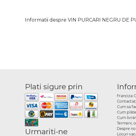
Informatii despre VIN PURCARI NEGRU DE P
Plati sigure prin
Infor
Franciza 
Contactaţ
Cum sa fa
Cum plăte
Cum livră
Termeni, co
Despre no
Urmariti-ne
Locuri va