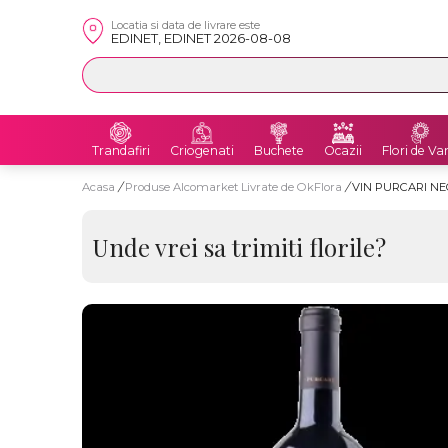
Locatia si data de livrare este
EDINET, EDINET 2026-08-08
Trandafiri
Criogenati
Buchete
Ocazii
Flori de Va
Acasa
/
Produse Alcomarket Livrate de OkFlora
/
VIN PURCARI NE
Unde vrei sa trimiti florile?