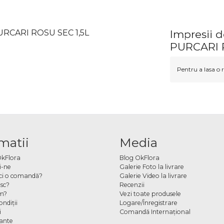
URCARI ROSU SEC 1,5L
Impresii 
PURCARI 
Pentru a lasa o r
matii
Media
OkFlora
Blog OkFlora
i-ne
Galerie Foto la livrare
ci o comandă?
Galerie Video la livrare
sc?
Recenzii
m?
Vezi toate produsele
ndiţii
Logare/Înregistrare
i
Comandă Internațional
cante