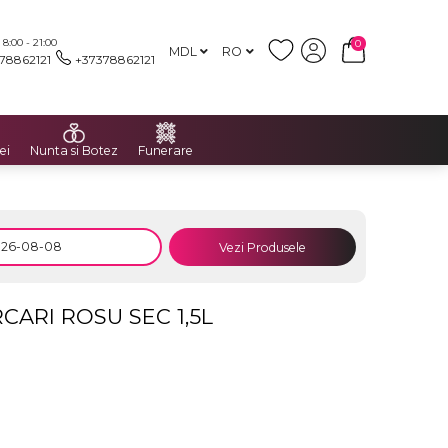
:00 - 21:00
0
MDL
RO
78862121
+37378862121
ei
Nunta si Botez
Funerare
Vezi Produsele
CARI ROSU SEC 1,5L