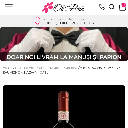
0
Locatia si data de livrare este
EDINET, EDINET 2026-08-06
Acasa
/
Produse Alcomarket Livrate de OkFlora
/
VIN ROSU SEC CABERNET-
SAUVIGNON KAZAYAK 0.75L