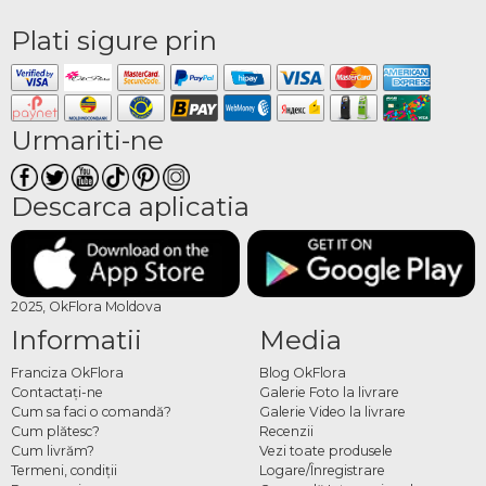
Plati sigure prin
Urmariti-ne
Descarca aplicatia
2025, OkFlora Moldova
Informatii
Media
Franciza OkFlora
Blog OkFlora
Contactaţi-ne
Galerie Foto la livrare
Cum sa faci o comandă?
Galerie Video la livrare
Cum plătesc?
Recenzii
Cum livrăm?
Vezi toate produsele
Termeni, condiţii
Logare/Înregistrare