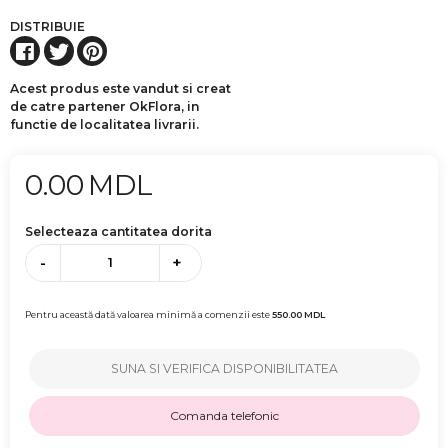
DISTRIBUIE
Acest produs este vandut si creat
de catre partener OkFlora, in
functie de localitatea livrarii.
0.00
MDL
Selecteaza cantitatea dorita
-
+
Pentru această dată valoarea minimă a comenzii este
550.00
MDL
SUNA SI VERIFICA DISPONIBILITATEA
Comanda telefonic