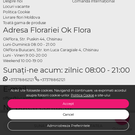
Despre noi
Comandă Internațional
Locuri vacante
Politica Cookie
Livrare flori Moldova
Toată gama de produse
Adresa Florariei Ok Flora
OkFlora, Str. Puskin 44, Chisinau
Luni-Duminică 08:00 - 21:00
OkFlora Buiucani, Str. Ion Luca Caragiale 4, Chisinau
Luni - Vineri 9:00-20:00
Weekend 10:00-19:00
Sunaţi-ne acum: zilnic 08:00 - 21:00
+37378862121
+37378862121
E-mail
Acest site foloseste cookies. Navigand in continuare, va exprimati acordul
asupra folosirii cookie-urilor.
Politica Cookie
a site-ului
office@livrareflori.md
Accept
Ne puteți contacta:
Cancel
whatsapp
,
messenger
SUNA SI VERIFICA DISPONIBILITATEA
Administreaza Preferintele