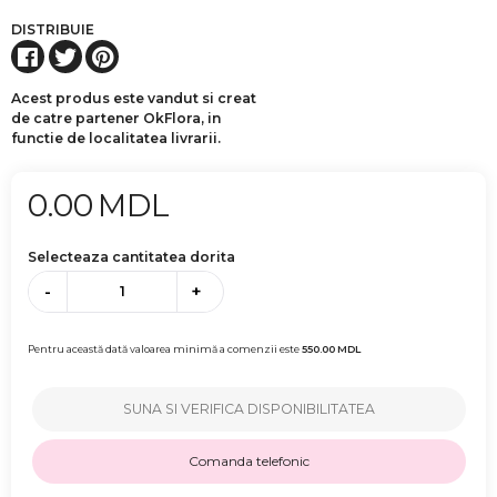
DISTRIBUIE
Acest produs este vandut si creat
de catre partener OkFlora, in
functie de localitatea livrarii.
0.00
MDL
Selecteaza cantitatea dorita
-
+
Pentru această dată valoarea minimă a comenzii este
550.00
MDL
SUNA SI VERIFICA DISPONIBILITATEA
Comanda telefonic