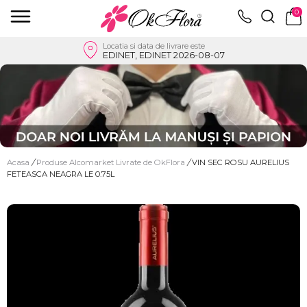
0
Locatia si data de livrare este
EDINET, EDINET 2026-08-07
Acasa
/
Produse Alcomarket Livrate de OkFlora
/
VIN SEC ROSU AURELIUS
FETEASCA NEAGRA LE 0.75L