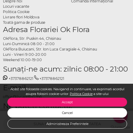
Despre noi
Comandă Internațional
Locuri vacante
Politica Cookie
Livrare flori Moldova
Toată gama de produse
Adresa Florariei Ok Flora
OkFlora, Str. Puskin 44, Chisinau
Luni-Duminică 08:00 - 21:00
OkFlora Buiucani, Str. Ion Luca Caragiale 4, Chisinau
Luni - Vineri 9:00-20:00
Weekend 10:00-19:00
Sunaţi-ne acum: zilnic 08:00 - 21:00
+37378862121
+37378862121
E-mail
Acest site foloseste cookies. Navigand in continuare, va exprimati acordul
asupra folosirii cookie-urilor.
Politica Cookie
a site-ului
office@livrareflori.md
Accept
Ne puteți contacta:
Cancel
whatsapp
,
messenger
SUNA SI VERIFICA DISPONIBILITATEA
Administreaza Preferintele