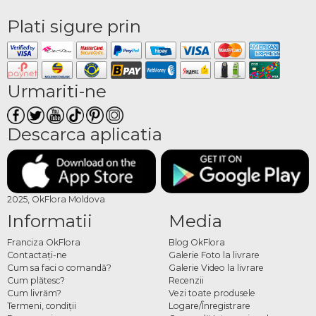
Plati sigure prin
Urmariti-ne
Descarca aplicatia
2025, OkFlora Moldova
Informatii
Media
Franciza OkFlora
Blog OkFlora
Contactaţi-ne
Galerie Foto la livrare
Cum sa faci o comandă?
Galerie Video la livrare
Cum plătesc?
Recenzii
Cum livrăm?
Vezi toate produsele
Termeni, condiţii
Logare/Înregistrare