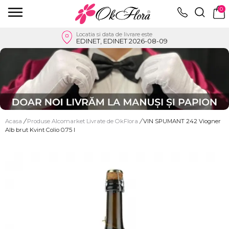
0
Locatia si data de livrare este
EDINET, EDINET 2026-08-09
Acasa
/
Produse Alcomarket Livrate de OkFlora
/
VIN SPUMANT 242 Viogner
Alb brut Kvint Colio 0.75 l