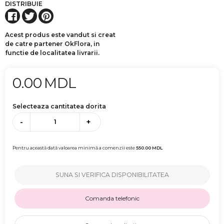
DISTRIBUIE
Acest produs este vandut si creat
de catre partener OkFlora, in
functie de localitatea livrarii.
0.00
MDL
Selecteaza cantitatea dorita
-
+
Pentru această dată valoarea minimă a comenzii este
550.00
MDL
SUNA SI VERIFICA DISPONIBILITATEA
Comanda telefonic