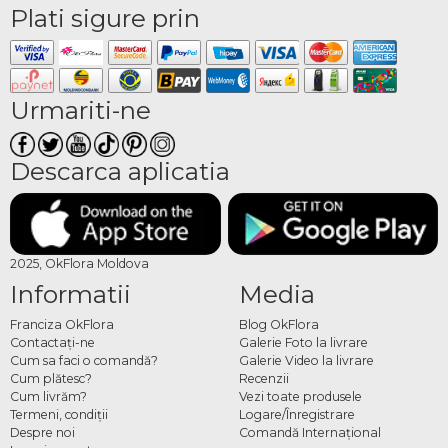
Plati sigure prin
Urmariti-ne
Descarca aplicatia
2025, OkFlora Moldova
Informatii
Media
Franciza OkFlora
Blog OkFlora
Contactaţi-ne
Galerie Foto la livrare
Cum sa faci o comandă?
Galerie Video la livrare
Cum plătesc?
Recenzii
Cum livrăm?
Vezi toate produsele
Termeni, condiţii
Logare/Înregistrare
Despre noi
Comandă Internațional