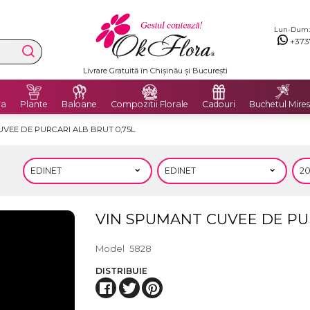
Lun-Dum: 8
+373
Livrare Gratuită în Chișinău și București
ra
Plante
Baloane
Compozitii Florale
Cadouri
Buchetul Mires
VEE DE PURCARI ALB BRUT 0,75L
VIN SPUMANT CUVEE DE PUR
Model
5828
DISTRIBUIE