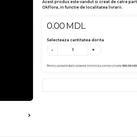
Acest produs este vandut si creat de catre par
OkFlora, in functie de localitatea livrarii.
0.00
MDL
Selecteaza cantitatea dorita
-
+
Pentru această dată valoarea minimă a comenzii este
550.00
MD