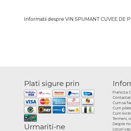
Informatii despre VIN SPUMANT CUVEE DE 
Plati sigure prin
Infor
Franciza 
Contactaţ
Cum sa fa
Cum plăte
Cum livră
Termeni, co
Despre no
Urmariti-ne
Locuri va