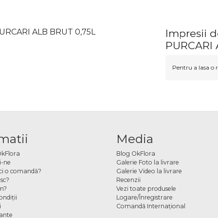
PURCARI ALB BRUT 0,75L
Impresii
PURCARI 
Pentru a lasa o r
matii
Media
OkFlora
Blog OkFlora
i-ne
Galerie Foto la livrare
ci o comandă?
Galerie Video la livrare
sc?
Recenzii
m?
Vezi toate produsele
ndiţii
Logare/Înregistrare
i
Comandă Internațional
cante