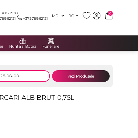
:00 - 21:00
0
MDL
RO
78862121
+37378862121
ei
Nunta si Botez
Funerare
Vezi Produsele
CARI ALB BRUT 0,75L