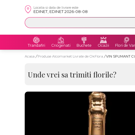
Locatia si data de livrare este
EDINET, EDINET 2026-08-08
Trandafiri
Criogenati
Buchete
Ocazii
Flori de Va
Acasa
/
Produse Alcomarket Livrate de OkFlora
/
VIN SPUMANT CU
Unde vrei sa trimiti florile?