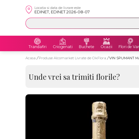
Locatia si data de livrare este
EDINET, EDINET 2026-08-07
Trandafiri
Criogenati
Buchete
Ocazii
Flori de Va
Acasa
/
Produse Alcomarket Livrate de OkFlora
/
VIN SPUMANT MA
Unde vrei sa trimiti florile?