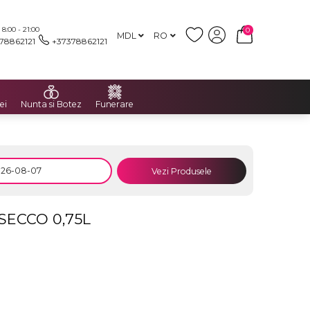
:00 - 21:00
0
MDL
RO
78862121
+37378862121
ei
Nunta si Botez
Funerare
Vezi Produsele
SECCO 0,75L