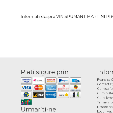
Informatii despre VIN SPUMANT MARTINI P
Plati sigure prin
Infor
Franciza 
Contactaţ
Cum sa fa
Cum plăte
Cum livră
Termeni, co
Despre no
Urmariti-ne
Locuri va