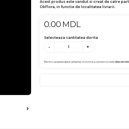
Acest produs este vandut si creat de catre par
OkFlora, in functie de localitatea livrarii.
0.00
MDL
Selecteaza cantitatea dorita
-
+
Pentru această dată valoarea minimă a comenzii este
550.00
MD