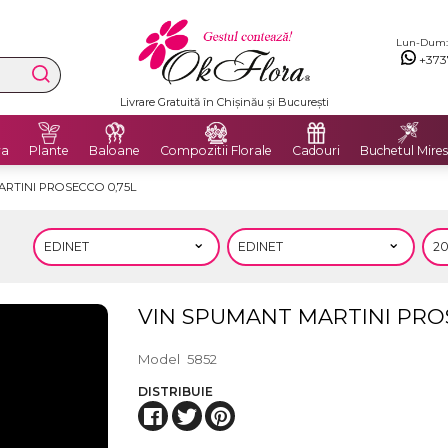
Lun-Dum: 8
+373
Livrare Gratuită în Chișinău și București
ra
Plante
Baloane
Compozitii Florale
Cadouri
Buchetul Mires
RTINI PROSECCO 0,75L
VIN SPUMANT MARTINI PRO
Model
5852
DISTRIBUIE