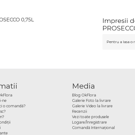
ROSECCO 0,75L
Impresii
PROSECCO
Pentru a lasa o r
matii
Media
OkFlora
Blog OkFlora
i-ne
Galerie Foto la livrare
ci o comandă?
Galerie Video la livrare
sc?
Recenzii
m?
Vezi toate produsele
ndiţii
Logare/Înregistrare
i
Comandă Internațional
cante