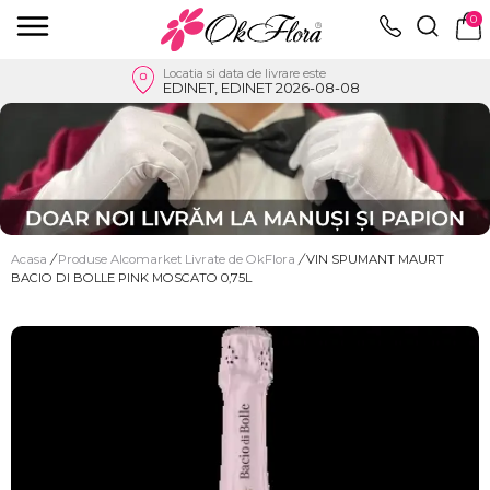
0
Locatia si data de livrare este
EDINET, EDINET 2026-08-08
Acasa
/
Produse Alcomarket Livrate de OkFlora
/
VIN SPUMANT MAURT
BACIO DI BOLLE PINK MOSCATO 0,75L