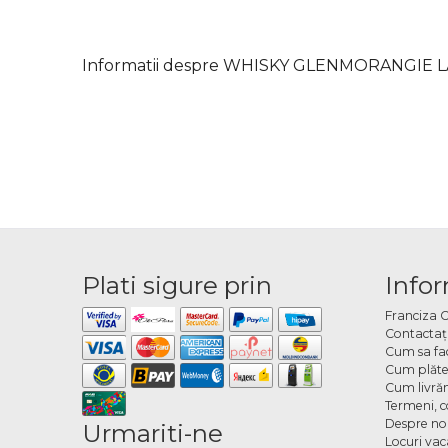
Informatii despre WHISKY GLENMORANGIE LA
Plati sigure prin
Infor
Franciza 
Contactaţ
Cum sa fa
Cum plăte
Cum livră
Termeni, co
Despre no
Urmariti-ne
Locuri va