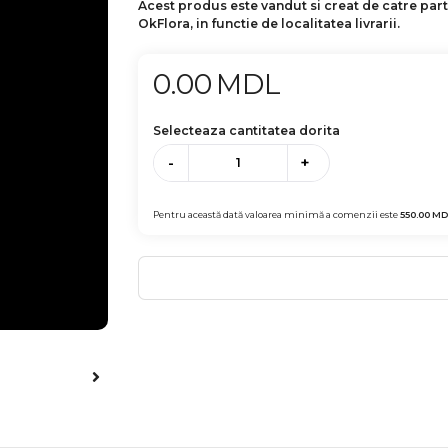
Acest produs este vandut si creat de catre par
OkFlora, in functie de localitatea livrarii.
0.00
MDL
Selecteaza cantitatea dorita
-
+
Pentru această dată valoarea minimă a comenzii este
550.00
MD