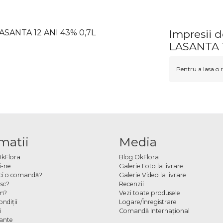
SANTA 12 ANI 43% 0,7L
Impresii
LASANTA 1
Pentru a lasa o r
matii
Media
OkFlora
Blog OkFlora
i-ne
Galerie Foto la livrare
ci o comandă?
Galerie Video la livrare
sc?
Recenzii
m?
Vezi toate produsele
ndiţii
Logare/Înregistrare
i
Comandă Internațional
cante