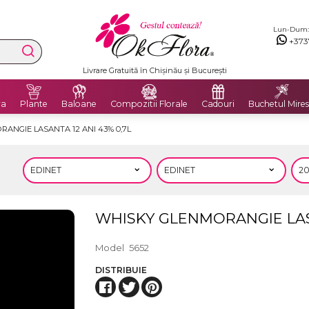
Lun-Dum: 8
+373
Livrare Gratuită în Chișinău și București
ra
Plante
Baloane
Compozitii Florale
Cadouri
Buchetul Mires
ANGIE LASANTA 12 ANI 43% 0,7L
WHISKY GLENMORANGIE LASA
Model
5652
DISTRIBUIE