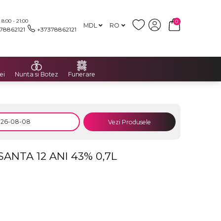
:00 - 21:00
0
MDL
RO
78862121
+37378862121
ei
Nunta si Botez
Funerare
Vezi Produsele
NTA 12 ANI 43% 0,7L