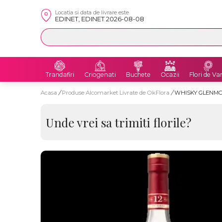
Locatia si data de livrare este
EDINET, EDINET 2026-08-08
Trandafiri
Criogenati
Buchete
Ocazii
Flori de Va
Acasa
/
Produse Alcomarket Livrate de OkFlora
/
WHISKY GLENMOR
Unde vrei sa trimiti florile?