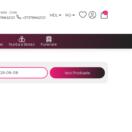
:00 - 21:00
0
MDL
RO
78862121
+37378862121
ei
Nunta si Botez
Funerare
Vezi Produsele