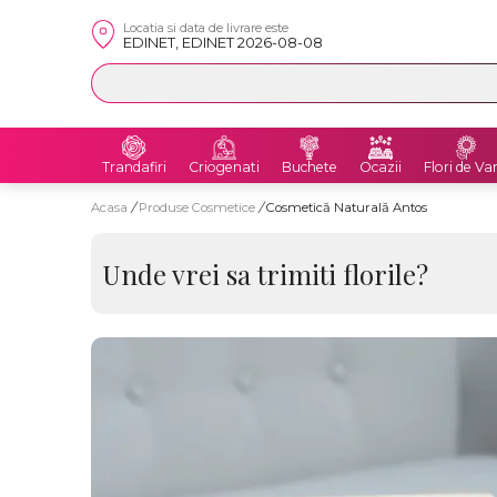
Locatia si data de livrare este
EDINET, EDINET 2026-08-08
Trandafiri
Criogenati
Buchete
Ocazii
Flori de Va
Acasa
/
Produse Cosmetice
/
Cosmetică Naturală Antos
Unde vrei sa trimiti florile?