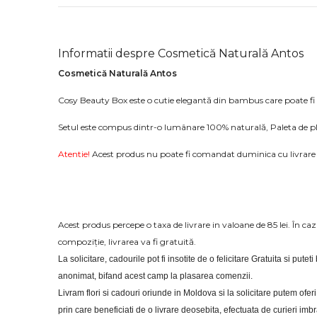
Informatii despre Cosmetică Naturală Antos
Cosmetică Naturală Antos
Cosy Beauty Box este o cutie elegantă din bambus care poate fi 
Setul este compus dintr-o lumânare 100% naturală, Paleta de p
Atentie!
Acest produs nu poate fi comandat duminica cu livrare 
Acest produs percepe o taxa de livrare in valoane de 85 lei. În c
compoziție, livrarea va fi gratuită.
La solicitare, cadourile pot fi insotite de o felicitare Gratuita si putet
anonimat, bifand acest camp la plasarea comenzii.
Livram flori si cadouri oriunde in Moldova si la solicitare putem of
prin care beneficiati de o livrare deosebita, efectuata de curieri im