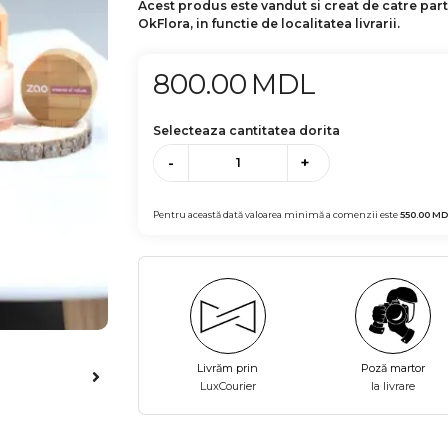
Acest produs este vandut si creat de catre par
OkFlora, in functie de localitatea livrarii.
800.00
MDL
Selecteaza cantitatea dorita
-
+
Pentru această dată valoarea minimă a comenzii este
550.00
MD
Livrăm prin
Poză martor
LuxCourier
la livrare