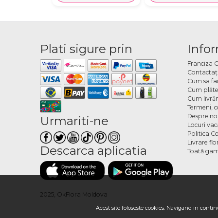
Plati sigure prin
Infor
Franciza 
Contactaţ
Cum sa fa
Cum plăte
Cum livră
Termeni, co
Despre no
Urmariti-ne
Locuri va
Politica C
Livrare fl
Descarca aplicatia
Toată gam
2025, OkFlora Moldova
Acest site foloseste cookies. Navigand in continu