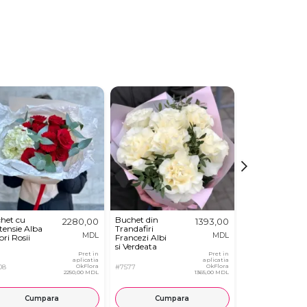
Buchet
het cu
Buchet din
2280,00
1393,00
Eleganță
tensie Alba
Trandafiri
Roșu
MDL
MDL
lori Rosii
Francezi Albi
si Verdeata
Pret in
Pret in
aplicatia
aplicatia
#2224
08
OkFlora
#7577
OkFlora
2250,00 MDL
1365,00 MDL
Cumpara
Cumpara
Cump