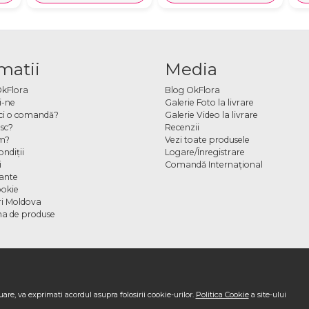
matii
Media
OkFlora
Blog OkFlora
i-ne
Galerie Foto la livrare
ci o comandă?
Galerie Video la livrare
sc?
Recenzii
m?
Vezi toate produsele
ndiţii
Logare/Înregistrare
i
Comandă Internațional
cante
ookie
ori Moldova
a de produse
are, va exprimati acordul asupra folosirii cookie-urilor.
Politica Cookie
a site-ului