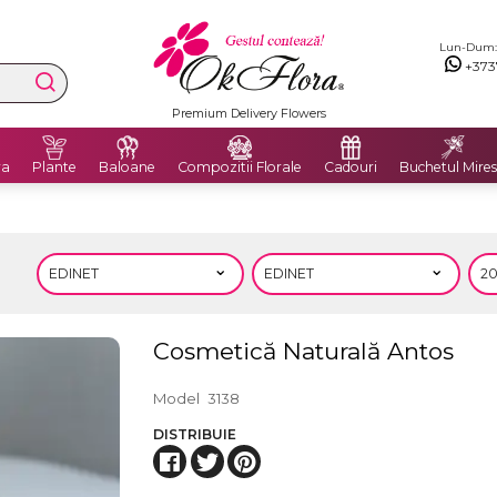
Lun-Dum: 8
+373
Livrăm flori în Moldova și România
ra
Plante
Baloane
Compozitii Florale
Cadouri
Buchetul Mires
Cosmetică Naturală Antos
Model
3138
DISTRIBUIE