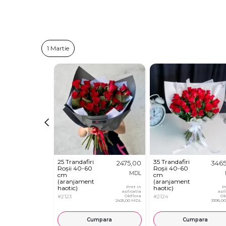
1 Martie
25 Trandafiri
35 Trandafiri
2475,00
346
Roșii 40-60
Roșii 40-60
MDL
cm
cm
(aranjament
(aranjament
haotic)
Pret in
haotic)
P
aplicatia
apl
#2123
OkFlora
#2124
Ok
2425,00 MDL
3395,0
Cumpara
Cumpara