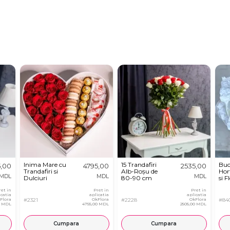
Inima Mare cu
15 Trandafiri
Buc
5,00
4795,00
2535,00
Trandafiri si
Alb-Roșu de
Hor
MDL
MDL
MDL
Dulciuri
80-90 cm
si F
ret in
Pret in
Pret in
icatia
aplicatia
aplicatia
Flora
#2321
OkFlora
#2228
OkFlora
#84
0 MDL
4755,00 MDL
2505,00 MDL
Cumpara
Cumpara