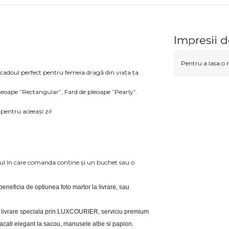
Impresii 
Pentru a lasa o r
cadoul perfect pentru femeia dragă din viața ta.
leoape ”Rectangular”, Fard de pleoape ”Pearly”.
pentru aceeași zi!
azul în care comanda conține și un buchet sau o
i beneficia de optiunea foto martor la livrare, sau 
eri livrare speciala prin LUXCOURIER, serviciu premium 
bracati elegant la sacou, manusele albe si papion.