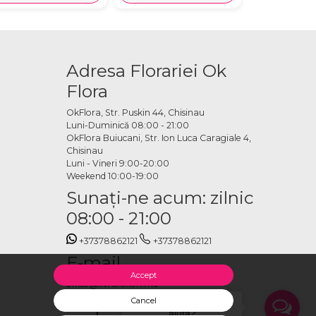
Adresa Florariei Ok
Flora
OkFlora, Str. Puskin 44, Chisinau
Luni-Duminică 08:00 - 21:00
OkFlora Buiucani, Str. Ion Luca Caragiale 4,
Chisinau
Luni - Vineri 9:00-20:00
Weekend 10:00-19:00
Sunaţi-ne acum: zilnic
08:00 - 21:00
+37378862121
+37378862121
E-mail
Accept
office@livrareflori.md
Ne puteți contacta:
Cancel
Salut, cu ce te putem
ajuta?