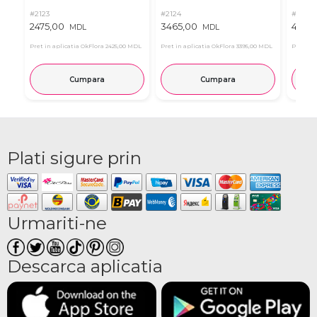
#2123
#2124
#2321
2475,00
3465,00
4795,
MDL
MDL
Pret in aplicatia OkFlora
2425,00 MDL
Pret in aplicatia OkFlora
3395,00 MDL
Pret in 
Cumpara
Cumpara
Plati sigure prin
Urmariti-ne
Descarca aplicatia