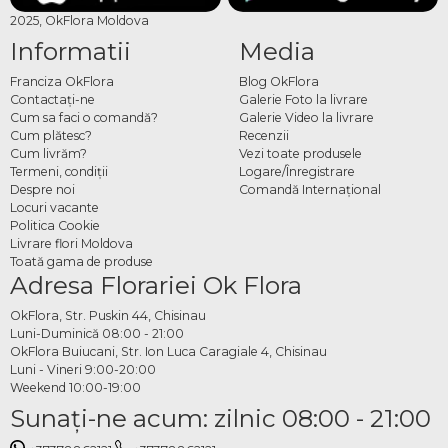
2025, OkFlora Moldova
Informatii
Media
Franciza OkFlora
Blog OkFlora
Contactaţi-ne
Galerie Foto la livrare
Cum sa faci o comandă?
Galerie Video la livrare
Cum plătesc?
Recenzii
Cum livrăm?
Vezi toate produsele
Termeni, condiţii
Logare/Înregistrare
Despre noi
Comandă Internațional
Locuri vacante
Politica Cookie
Livrare flori Moldova
Toată gama de produse
Adresa Florariei Ok Flora
OkFlora, Str. Puskin 44, Chisinau
Luni-Duminică 08:00 - 21:00
OkFlora Buiucani, Str. Ion Luca Caragiale 4, Chisinau
Luni - Vineri 9:00-20:00
Weekend 10:00-19:00
Sunaţi-ne acum: zilnic 08:00 - 21:00