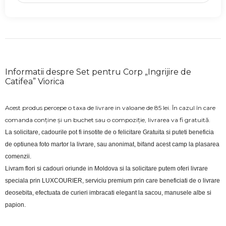
Informatii despre Set pentru Corp „Ingrijire de
Catifea” Viorica
Acest produs percepe o taxa de livrare in valoane de 85 lei. În cazul în care
comanda conține și un buchet sau o compoziție, livrarea va fi gratuită.
La solicitare, cadourile pot fi insotite de o felicitare Gratuita si puteti beneficia 
de optiunea foto martor la livrare, sau anonimat, bifand acest camp la plasarea 
comenzii.
Livram flori si cadouri oriunde in Moldova si la solicitare putem oferi livrare 
speciala prin LUXCOURIER, serviciu premium prin care beneficiati de o livrare 
deosebita, efectuata de curieri imbracati elegant la sacou, manusele albe si 
papion.