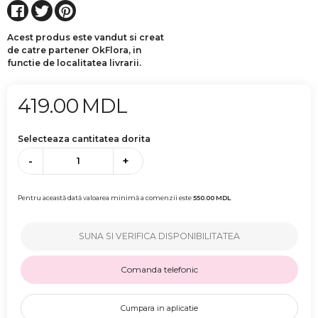
Acest produs este vandut si creat
de catre partener OkFlora, in
functie de localitatea livrarii.
419.00
MDL
Selecteaza cantitatea dorita
-
+
Pentru această dată valoarea minimă a comenzii este
550.00
MDL
SUNA SI VERIFICA DISPONIBILITATEA
Comanda telefonic
Cumpara in aplicatie