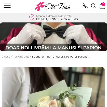
0
Locatia si data de livrare este
EDINET, EDINET 2026-08-10
Acasa
/
Ranunculus
/
Buchet din Ranunculus Roz Pal si Eucalipt