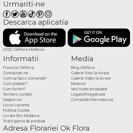
Urmariti-ne
Descarca aplicatia
2025, OkFlora Moldova
Informatii
Media
Franciza OkFlora
Blog OkFlora
Contactaţi-ne
Galerie Foto la livrare
Cum sa faci o comandă?
Galerie Video la livrare
Cum plătesc?
Recenzii
Cum livrăm?
Vezi toate produsele
Termeni, condiţii
Logare/Înregistrare
Despre noi
Comandă Internațional
Locuri vacante
Politica Cookie
Livrare flori Moldova
Toată gama de produse
Adresa Florariei Ok Flora