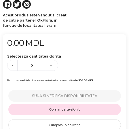
Acest produs este vandut si creat
de catre partener OkFlora, in
functie de localitatea livrarii.
0.00
MDL
Selecteaza cantitatea dorita
-
+
Pentru această dată valoarea minimă a comenzii este
550.00
MDL
SUNA SI VERIFICA DISPONIBILITATEA
Comanda telefonic
Cumpara in aplicatie