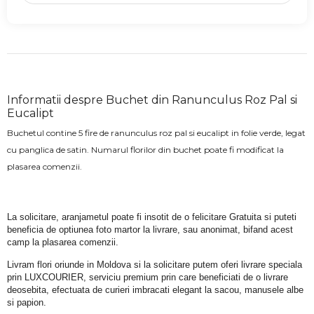
Informatii despre Buchet din Ranunculus Roz Pal si
Eucalipt
Buchetul contine 5 fire de ranunculus roz pal si eucalipt in folie verde, legat
cu panglica de satin. Numarul florilor din buchet poate fi modificat la
plasarea comenzii.
La solicitare, aranjametul poate fi insotit de o felicitare Gratuita si puteti 
beneficia de optiunea foto martor la livrare, sau anonimat, bifand acest 
camp la plasarea comenzii.
Livram flori oriunde in Moldova si la solicitare putem oferi livrare speciala 
prin LUXCOURIER, serviciu premium prin care beneficiati de o livrare 
deosebita, efectuata de curieri imbracati elegant la sacou, manusele albe 
si papion.