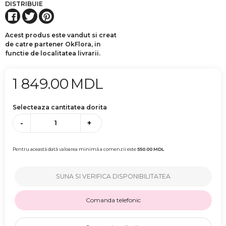
DISTRIBUIE
Acest produs este vandut si creat
de catre partener OkFlora, in
functie de localitatea livrarii.
1 849.00
MDL
Selecteaza cantitatea dorita
-
+
Pentru această dată valoarea minimă a comenzii este
550.00
MDL
SUNA SI VERIFICA DISPONIBILITATEA
Comanda telefonic