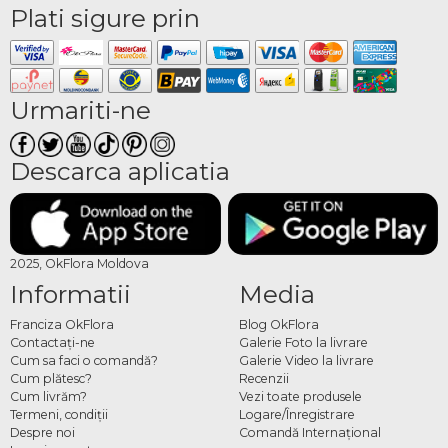
Plati sigure prin
Urmariti-ne
Descarca aplicatia
2025, OkFlora Moldova
Informatii
Media
Franciza OkFlora
Blog OkFlora
Contactaţi-ne
Galerie Foto la livrare
Cum sa faci o comandă?
Galerie Video la livrare
Cum plătesc?
Recenzii
Cum livrăm?
Vezi toate produsele
Termeni, condiţii
Logare/Înregistrare
Despre noi
Comandă Internațional