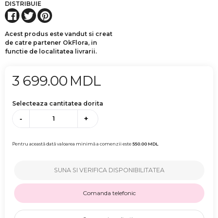
DISTRIBUIE
Acest produs este vandut si creat
de catre partener OkFlora, in
functie de localitatea livrarii.
3 699.00
MDL
Selecteaza cantitatea dorita
-
+
Pentru această dată valoarea minimă a comenzii este
550.00
MDL
SUNA SI VERIFICA DISPONIBILITATEA
Comanda telefonic