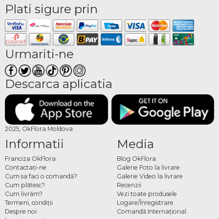
Plati sigure prin
Urmariti-ne
Descarca aplicatia
2025, OkFlora Moldova
Informatii
Media
Franciza OkFlora
Blog OkFlora
Contactaţi-ne
Galerie Foto la livrare
Cum sa faci o comandă?
Galerie Video la livrare
Cum plătesc?
Recenzii
Cum livrăm?
Vezi toate produsele
Termeni, condiţii
Logare/Înregistrare
Despre noi
Comandă Internațional