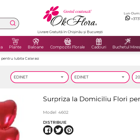
Lun-Dum: 8
+373
Livrare Gratuită în Chișinău și București
ra
Plante
Baloane
Compozitii Florale
Cadouri
Buchetul Mires
i pentru Iubita Calarasi
Surpriza la Domiciliu Flori pen
Model
4602
DISTRIBUIE