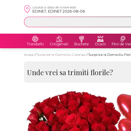
Locatia si data de livrare este
EDINET, EDINET 2026-08-06
Trandafiri
Criogenati
Buchete
Ocazii
Flori de Va
Acasa
/
Surprize la Domiciliu Calarasi
/
Surpriza la Domiciliu Flor
Unde vrei sa trimiti florile?