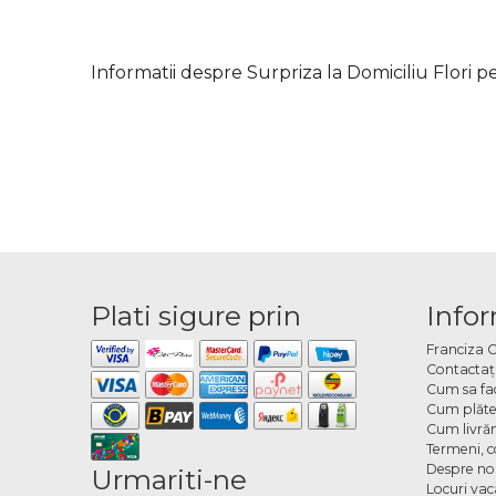
Informatii despre Surpriza la Domiciliu Flori p
Plati sigure prin
Infor
Franciza 
Contactaţ
Cum sa fa
Cum plăte
Cum livră
Termeni, co
Despre no
Urmariti-ne
Locuri va