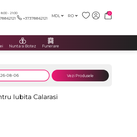
:00 - 21:00
0
MDL
RO
78862121
+37378862121
ei
Nunta si Botez
Funerare
Vezi Produsele
tru Iubita Calarasi