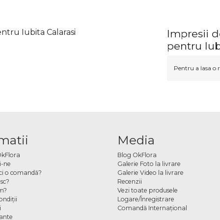
entru Iubita Calarasi
Impresii d
pentru Iub
Pentru a lasa o r
matii
Media
OkFlora
Blog OkFlora
i-ne
Galerie Foto la livrare
ci o comandă?
Galerie Video la livrare
sc?
Recenzii
m?
Vezi toate produsele
ndiţii
Logare/Înregistrare
i
Comandă Internațional
cante