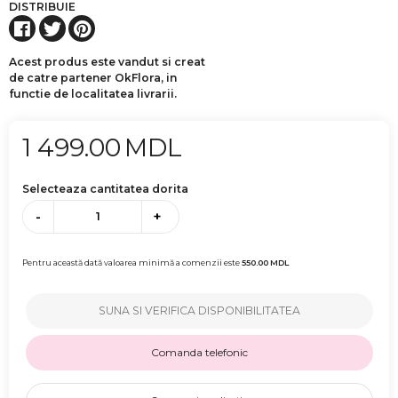
DISTRIBUIE
Acest produs este vandut si creat
de catre partener OkFlora, in
functie de localitatea livrarii.
1 499.00
MDL
Selecteaza cantitatea dorita
-
+
Pentru această dată valoarea minimă a comenzii este
550.00
MDL
SUNA SI VERIFICA DISPONIBILITATEA
Comanda telefonic