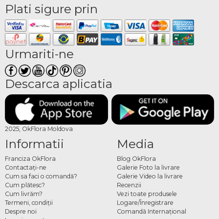
Plati sigure prin
Urmariti-ne
Descarca aplicatia
2025, OkFlora Moldova
Informatii
Media
Franciza OkFlora
Blog OkFlora
Contactaţi-ne
Galerie Foto la livrare
Cum sa faci o comandă?
Galerie Video la livrare
Cum plătesc?
Recenzii
Cum livrăm?
Vezi toate produsele
Termeni, condiţii
Logare/Înregistrare
Despre noi
Comandă Internațional