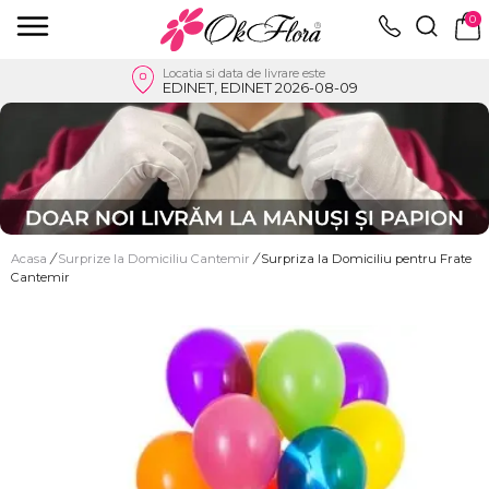
0
Locatia si data de livrare este
EDINET, EDINET 2026-08-09
Acasa
/
Surprize la Domiciliu Cantemir
/
Surpriza la Domiciliu pentru Frate
Cantemir