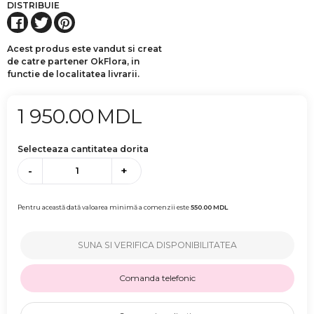
DISTRIBUIE
Acest produs este vandut si creat
de catre partener OkFlora, in
functie de localitatea livrarii.
1 950.00
MDL
Selecteaza cantitatea dorita
-
+
Pentru această dată valoarea minimă a comenzii este
550.00
MDL
SUNA SI VERIFICA DISPONIBILITATEA
Comanda telefonic