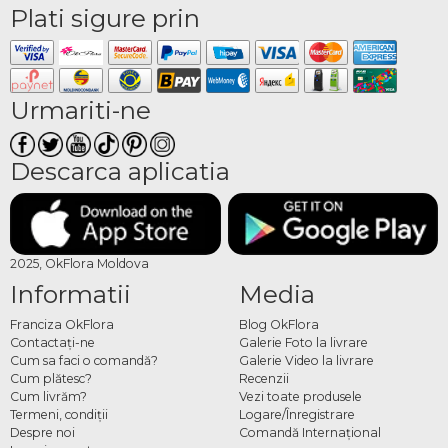
Plati sigure prin
Urmariti-ne
Descarca aplicatia
2025, OkFlora Moldova
Informatii
Media
Franciza OkFlora
Blog OkFlora
Contactaţi-ne
Galerie Foto la livrare
Cum sa faci o comandă?
Galerie Video la livrare
Cum plătesc?
Recenzii
Cum livrăm?
Vezi toate produsele
Termeni, condiţii
Logare/Înregistrare
Despre noi
Comandă Internațional