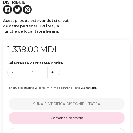
DISTRIBUIE
Acest produs este vandut si creat
de catre partener OkFlora, in
functie de localitatea livrarii.
1 339.00
MDL
Selecteaza cantitatea dorita
-
+
Pentru această dată valoarea minimă a comenzii este
550.00
MDL
SUNA SI VERIFICA DISPONIBILITATEA
Comanda telefonic