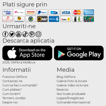
Plati sigure prin
Urmariti-ne
Descarca aplicatia
2025, OkFlora Moldova
Informatii
Media
Franciza OkFlora
Blog OkFlora
Contactaţi-ne
Galerie Foto la livrare
Cum sa faci o comandă?
Galerie Video la livrare
Cum plătesc?
Recenzii
Cum livrăm?
Vezi toate produsele
Termeni, condiţii
Logare/Înregistrare
Despre noi
Comandă Internațional