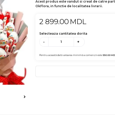
Acest produs este vandut si creat de catre par
OkFlora, in functie de localitatea livrarii.
2 899.00
MDL
Selecteaza cantitatea dorita
-
+
Pentru această dată valoarea minimă a comenzii este
550.00
MD