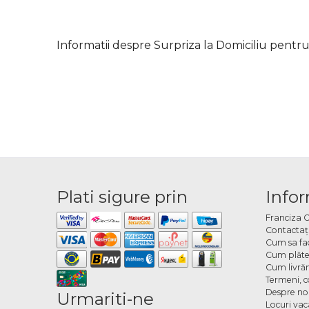
Informatii despre Surpriza la Domiciliu pentru 
Plati sigure prin
Infor
Franciza 
Contactaţ
Cum sa fa
Cum plăte
Cum livră
Termeni, co
Despre no
Urmariti-ne
Locuri va