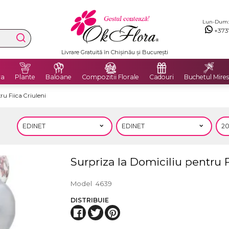
Lun-Dum: 8
+373
Livrare Gratuită în Chișinău și București
ra
Plante
Baloane
Compozitii Florale
Cadouri
Buchetul Mires
ru Fiica Criuleni
Surpriza la Domiciliu pentru F
Model
4639
DISTRIBUIE