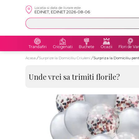
Locatia si data de livrare este
EDINET, EDINET 2026-08-06
Trandafiri
Criogenati
Buchete
Ocazii
Flori de Va
Acasa
/
Surprize la Domiciliu Criuleni
/
Surpriza la Domiciliu pent
Unde vrei sa trimiti florile?