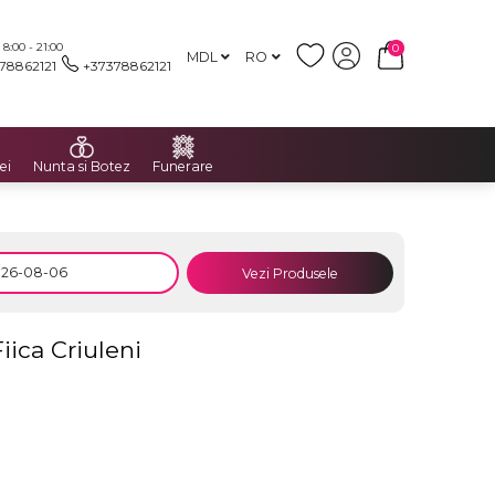
:00 - 21:00
0
MDL
RO
78862121
+37378862121
ei
Nunta si Botez
Funerare
Vezi Produsele
iica Criuleni