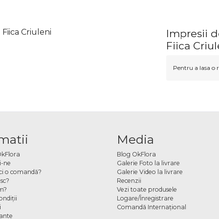
Fiica Criuleni
Impresii d
Fiica Criul
Pentru a lasa o r
matii
Media
OkFlora
Blog OkFlora
i-ne
Galerie Foto la livrare
ci o comandă?
Galerie Video la livrare
sc?
Recenzii
m?
Vezi toate produsele
ndiţii
Logare/Înregistrare
i
Comandă Internațional
cante