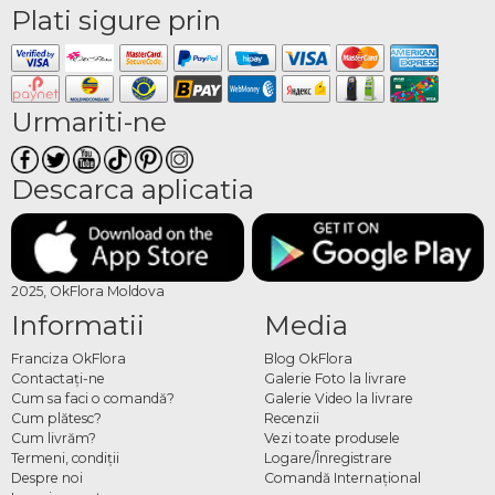
Plati sigure prin
Urmariti-ne
Descarca aplicatia
2025, OkFlora Moldova
Informatii
Media
Franciza OkFlora
Blog OkFlora
Contactaţi-ne
Galerie Foto la livrare
Cum sa faci o comandă?
Galerie Video la livrare
Cum plătesc?
Recenzii
Cum livrăm?
Vezi toate produsele
Termeni, condiţii
Logare/Înregistrare
Despre noi
Comandă Internațional