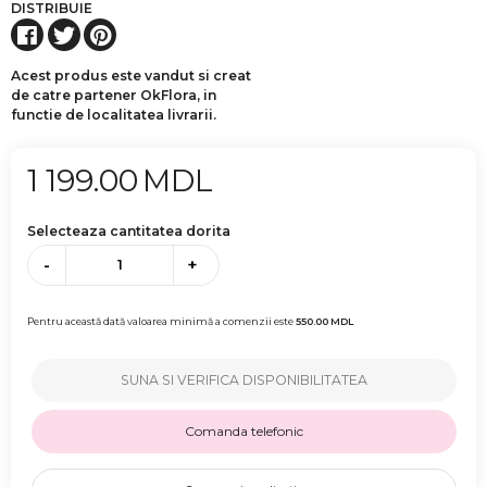
DISTRIBUIE
Acest produs este vandut si creat
de catre partener OkFlora, in
functie de localitatea livrarii.
1 199.00
MDL
Selecteaza cantitatea dorita
-
+
Pentru această dată valoarea minimă a comenzii este
550.00
MDL
SUNA SI VERIFICA DISPONIBILITATEA
Comanda telefonic