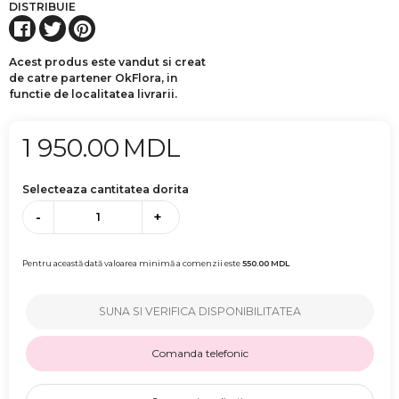
DISTRIBUIE
Acest produs este vandut si creat
de catre partener OkFlora, in
functie de localitatea livrarii.
1 950.00
MDL
Selecteaza cantitatea dorita
-
+
Pentru această dată valoarea minimă a comenzii este
550.00
MDL
SUNA SI VERIFICA DISPONIBILITATEA
Comanda telefonic