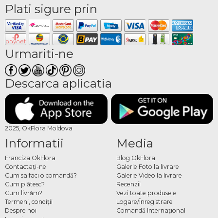
Plati sigure prin
Urmariti-ne
Descarca aplicatia
2025, OkFlora Moldova
Informatii
Media
Franciza OkFlora
Blog OkFlora
Contactaţi-ne
Galerie Foto la livrare
Cum sa faci o comandă?
Galerie Video la livrare
Cum plătesc?
Recenzii
Cum livrăm?
Vezi toate produsele
Termeni, condiţii
Logare/Înregistrare
Despre noi
Comandă Internațional