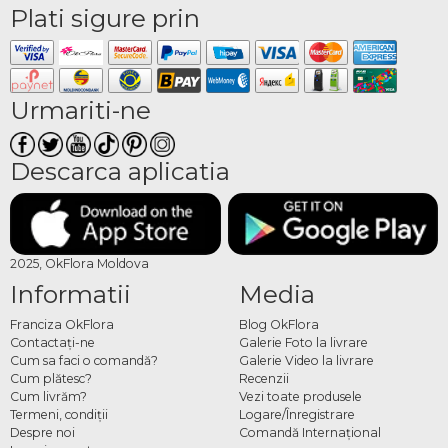
Plati sigure prin
Urmariti-ne
Descarca aplicatia
2025, OkFlora Moldova
Informatii
Media
Franciza OkFlora
Blog OkFlora
Contactaţi-ne
Galerie Foto la livrare
Cum sa faci o comandă?
Galerie Video la livrare
Cum plătesc?
Recenzii
Cum livrăm?
Vezi toate produsele
Termeni, condiţii
Logare/Înregistrare
Despre noi
Comandă Internațional