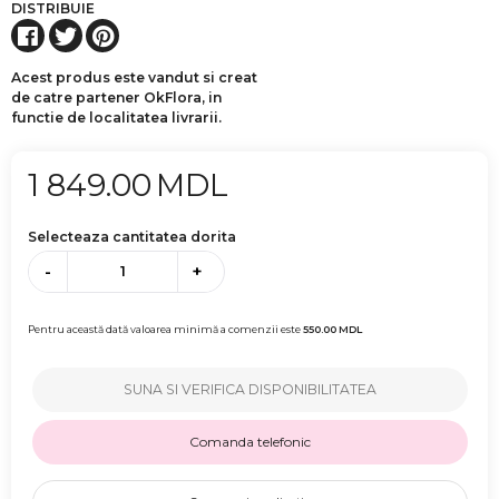
DISTRIBUIE
Acest produs este vandut si creat
de catre partener OkFlora, in
functie de localitatea livrarii.
1 849.00
MDL
Selecteaza cantitatea dorita
-
+
Pentru această dată valoarea minimă a comenzii este
550.00
MDL
SUNA SI VERIFICA DISPONIBILITATEA
Comanda telefonic