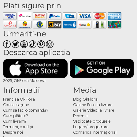
Plati sigure prin
Urmariti-ne
Descarca aplicatia
2025, OkFlora Moldova
Informatii
Media
Franciza OkFlora
Blog OkFlora
Contactaţi-ne
Galerie Foto la livrare
Cum sa faci o comandă?
Galerie Video la livrare
Cum plătesc?
Recenzii
Cum livrăm?
Vezi toate produsele
Termeni, condiţii
Logare/Înregistrare
Despre noi
Comandă Internațional