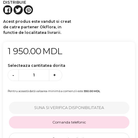
DISTRIBUIE
Acest produs este vandut si creat
de catre partener OkFlora, in
functie de localitatea livrarii.
1 950.00
MDL
Selecteaza cantitatea dorita
-
+
Pentru această dată valoarea minimă a comenzii este
550.00
MDL
SUNA SI VERIFICA DISPONIBILITATEA
Comanda telefonic