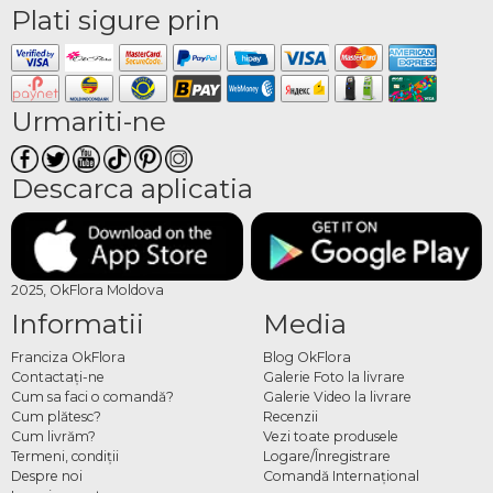
Plati sigure prin
Urmariti-ne
Descarca aplicatia
2025, OkFlora Moldova
Informatii
Media
Franciza OkFlora
Blog OkFlora
Contactaţi-ne
Galerie Foto la livrare
Cum sa faci o comandă?
Galerie Video la livrare
Cum plătesc?
Recenzii
Cum livrăm?
Vezi toate produsele
Termeni, condiţii
Logare/Înregistrare
Despre noi
Comandă Internațional