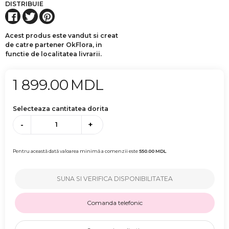
DISTRIBUIE
Acest produs este vandut si creat
de catre partener OkFlora, in
functie de localitatea livrarii.
1 899.00
MDL
Selecteaza cantitatea dorita
-
+
Pentru această dată valoarea minimă a comenzii este
550.00
MDL
SUNA SI VERIFICA DISPONIBILITATEA
Comanda telefonic