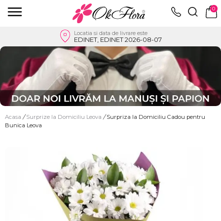
0
Locatia si data de livrare este
EDINET, EDINET 2026-08-07
Acasa
/
Surprize la Domiciliu Leova
/
Surpriza la Domiciliu Cadou pentru
Bunica Leova