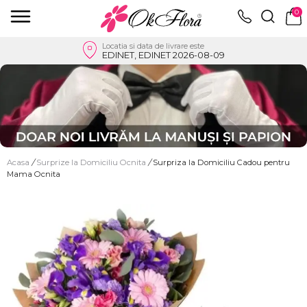
0
Locatia si data de livrare este
EDINET, EDINET 2026-08-09
Acasa
/
Surprize la Domiciliu Ocnita
/
Surpriza la Domiciliu Cadou pentru
Mama Ocnita