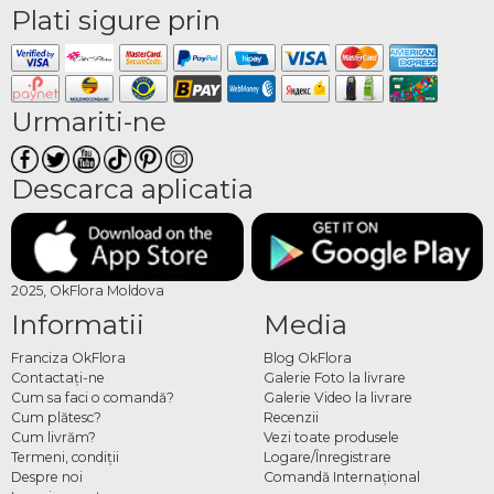
Plati sigure prin
Urmariti-ne
Descarca aplicatia
2025, OkFlora Moldova
Informatii
Media
Franciza OkFlora
Blog OkFlora
Contactaţi-ne
Galerie Foto la livrare
Cum sa faci o comandă?
Galerie Video la livrare
Cum plătesc?
Recenzii
Cum livrăm?
Vezi toate produsele
Termeni, condiţii
Logare/Înregistrare
Despre noi
Comandă Internațional