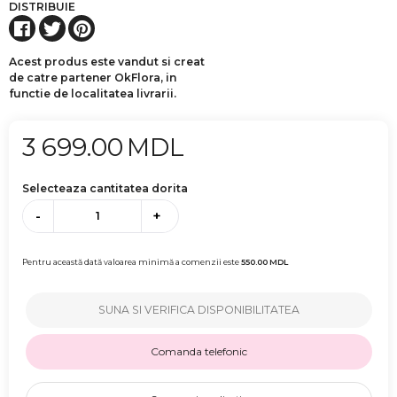
DISTRIBUIE
Acest produs este vandut si creat
de catre partener OkFlora, in
functie de localitatea livrarii.
3 699.00
MDL
Selecteaza cantitatea dorita
-
+
Pentru această dată valoarea minimă a comenzii este
550.00
MDL
SUNA SI VERIFICA DISPONIBILITATEA
Comanda telefonic