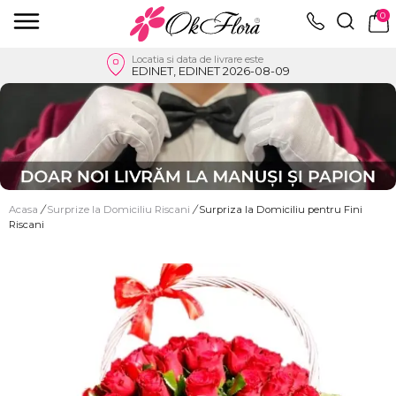
0
Locatia si data de livrare este
EDINET, EDINET 2026-08-09
Acasa
/
Surprize la Domiciliu Riscani
/
Surpriza la Domiciliu pentru Fini
Riscani