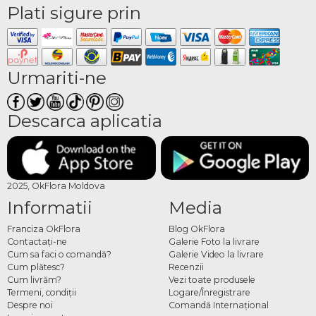
Plati sigure prin
Urmariti-ne
Descarca aplicatia
2025, OkFlora Moldova
Informatii
Media
Franciza OkFlora
Blog OkFlora
Contactaţi-ne
Galerie Foto la livrare
Cum sa faci o comandă?
Galerie Video la livrare
Cum plătesc?
Recenzii
Cum livrăm?
Vezi toate produsele
Termeni, condiţii
Logare/Înregistrare
Despre noi
Comandă Internațional