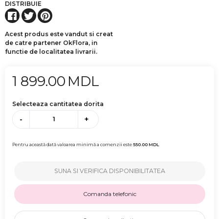
DISTRIBUIE
Acest produs este vandut si creat
de catre partener OkFlora, in
functie de localitatea livrarii.
1 899.00
MDL
Selecteaza cantitatea dorita
-
+
Pentru această dată valoarea minimă a comenzii este
550.00
MDL
SUNA SI VERIFICA DISPONIBILITATEA
Comanda telefonic