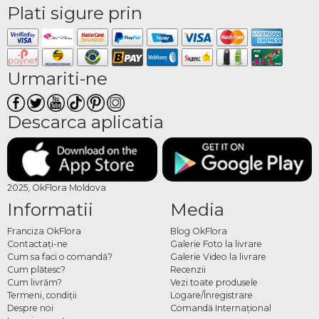
Plati sigure prin
Urmariti-ne
Descarca aplicatia
2025, OkFlora Moldova
Informatii
Media
Franciza OkFlora
Blog OkFlora
Contactaţi-ne
Galerie Foto la livrare
Cum sa faci o comandă?
Galerie Video la livrare
Cum plătesc?
Recenzii
Cum livrăm?
Vezi toate produsele
Termeni, condiţii
Logare/Înregistrare
Despre noi
Comandă Internațional