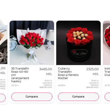
,00
35 Trandafiri
Cutie cu
Ini
3465,00
2325,00
Roșii 40-60
Trandafiri
Tran
MDL
MDL
MDL
cm
Roșii și Ferrero
Dul
(aranjament
Rocher
ret in
haotic)
Pret in
Pret in
icatia
aplicatia
aplicatia
Flora
#2124
OkFlora
#2854
OkFlora
#232
96,00
3395,00 MDL
2305,00 MDL
MDL
Cumpara
Cumpara