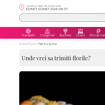
Locatia si data de livrare este
EDINET, EDINET 2026-08-07
Trandafiri
Criogenati
Buchete
Ocazii
Flori de Va
Acasa
/
Sushi
/
Set Inu Sumo
Unde vrei sa trimiti florile?