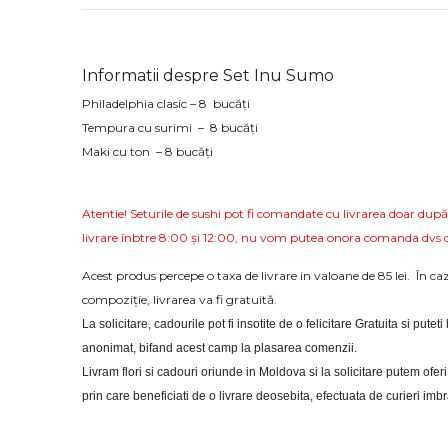
Informatii despre Set Inu Sumo
Philadelphia clasic – 8 bucăți
Tempura cu surimi – 8 bucăți
Maki cu ton – 8 bucăți
Atentie! Seturile de sushi pot fi comandate cu livrarea doar după
livrare înbtre 8:00 și 12:00, nu vom putea onora comanda dvs d
Acest produs percepe o taxa de livrare in valoane de 85 lei. În 
compoziție, livrarea va fi gratuită.
La solicitare, cadourile pot fi insotite de o felicitare Gratuita si putet
anonimat, bifand acest camp la plasarea comenzii.
Livram flori si cadouri oriunde in Moldova si la solicitare putem of
prin care beneficiati de o livrare deosebita, efectuata de curieri im