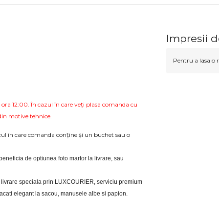
Impresii 
Pentru a lasa o r
 ora 12:00. În cazul în care veți plasa comanda cu
in motive tehnice.
cazul în care comanda conține și un buchet sau o
i beneficia de optiunea foto martor la livrare, sau 
eri livrare speciala prin LUXCOURIER, serviciu premium 
bracati elegant la sacou, manusele albe si papion.