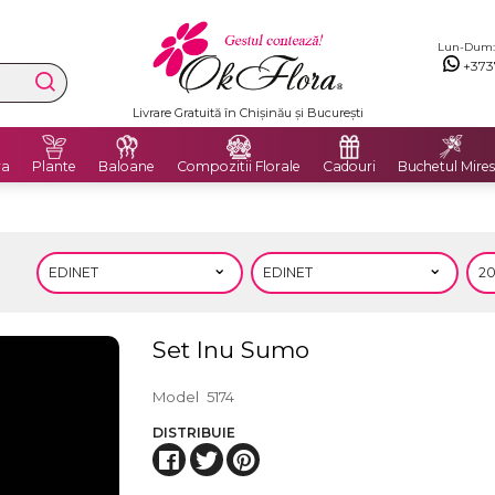
Lun-Dum: 8
+373
Livrare Gratuită în Chișinău și București
ra
Plante
Baloane
Compozitii Florale
Cadouri
Buchetul Mires
Set Inu Sumo
Model
5174
DISTRIBUIE