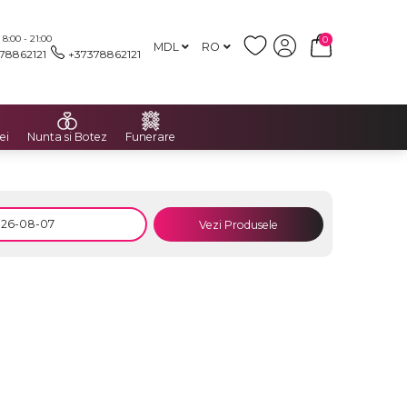
:00 - 21:00
0
MDL
RO
78862121
+37378862121
ei
Nunta si Botez
Funerare
Vezi Produsele