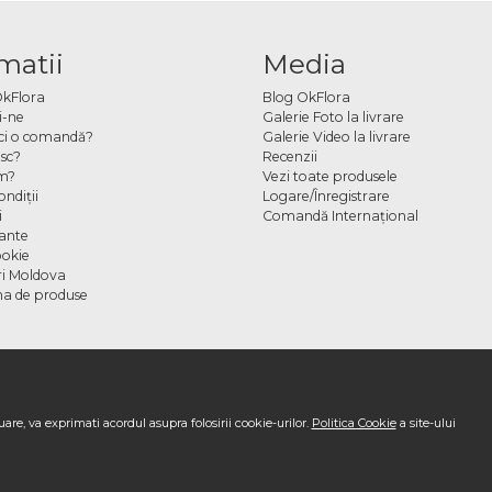
matii
Media
OkFlora
Blog OkFlora
i-ne
Galerie Foto la livrare
ci o comandă?
Galerie Video la livrare
sc?
Recenzii
m?
Vezi toate produsele
ndiţii
Logare/Înregistrare
i
Comandă Internațional
cante
ookie
ori Moldova
a de produse
are, va exprimati acordul asupra folosirii cookie-urilor.
Politica Cookie
a site-ului