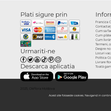
Plati sigure prin
Infor
Franciza 
Contactaţ
Cum sa fa
Cum plăte
Cum livră
Termeni, co
Despre no
Urmariti-ne
Locuri va
Politica C
Livrare fl
Descarca aplicatia
Toată gam
2025, OkFlora Moldova
Acest site foloseste cookies. Navigand in continu