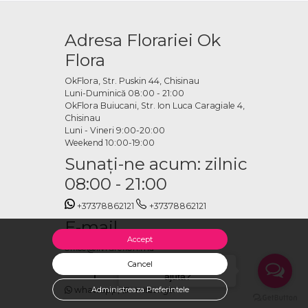
Adresa Florariei Ok
Flora
OkFlora, Str. Puskin 44, Chisinau
Luni-Duminică 08:00 - 21:00
OkFlora Buiucani, Str. Ion Luca Caragiale 4,
Chisinau
Luni - Vineri 9:00-20:00
Weekend 10:00-19:00
Sunaţi-ne acum: zilnic
08:00 - 21:00
+37378862121
+37378862121
E-mail
Accept
office@livrareflori.md
Ne puteți contacta:
Cancel
Salut, cu ce te putem
ajuta?
whatsapp
,
messenger
Administreaza Preferintele