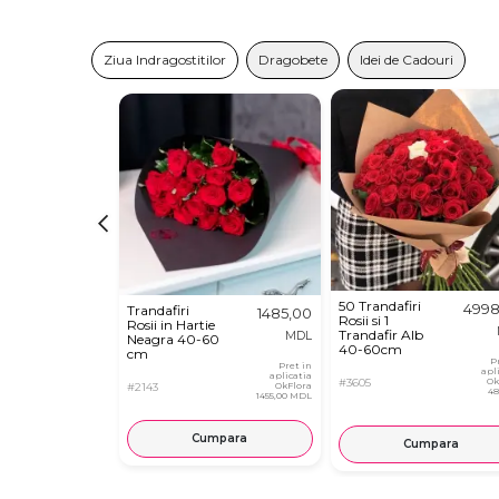
Ziua Indragostitilor
Dragobete
Idei de Cadouri
50 Trandafiri
4998
Trandafiri
1485,00
Rosii si 1
Rosii in Hartie
Trandafir Alb
MDL
Neagra 40-60
40-60cm
cm
P
Pret in
apl
aplicatia
#3605
Ok
#2143
OkFlora
48
1455,00 MDL
Cumpara
Cumpara