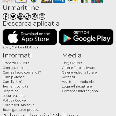
Urmariti-ne
Descarca aplicatia
2025, OkFlora Moldova
Informatii
Media
Franciza OkFlora
Blog OkFlora
Contactaţi-ne
Galerie Foto la livrare
Cum sa faci o comandă?
Galerie Video la livrare
Cum plătesc?
Recenzii
Cum livrăm?
Vezi toate produsele
Termeni, condiţii
Logare/Înregistrare
Despre noi
Comandă Internațional
Locuri vacante
Politica Cookie
Livrare flori Moldova
Toată gama de produse
Adresa Florariei Ok Flora