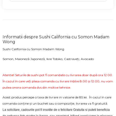
Informatii despre Sushi California cu Somon Madam
Wong
Sushi California cu Somon Madam Wong
Somon, Maioneză Japoneză, Ikre Tobiko, Castraveți, Avocado
Atentie! Seturile de sushi pot fi comandate cu livrarea doar după ora 12:00.
În cazul în care veți plasa comanda cu livrare înbtre 8:00 și 12:00, nu vom
putea onora comanda dvs din motive tehnice.
Acest produs percepe o taxa de livrare in valoane de 85 lei. În cazul în care
comanda conține și un buchet sau o compoziție, livrarea va fi gratuită.
La solicitare, cadourile pot fi insotite de o felicitare Gratuita si puteti beneficia 