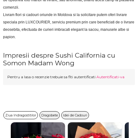
de optiunea foto martor la livrare, sau anonimat, bifand acest camp la plasarea 
comenzii.
Livram flori si cadouri oriunde in Moldova si la solicitare putem oferi livrare 
speciala prin LUXCOURIER, serviciu premium prin care beneficiati de o livrare 
deosebita, efectuata de curieri imbracati elegant la sacou, manusele albe si 
papion.
Impresii despre Sushi California cu
Somon Madam Wong
Pentru a lasa o recenzie trebuie sa fiti autentificati
Autentificati-va
Ziua Indragostitilor
Dragobete
Idei de Cadouri