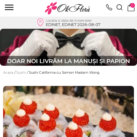
0
Locatia si data de livrare este
EDINET, EDINET 2026-08-07
Acasa
/
Sushi
/
Sushi California cu Somon Madam Wong