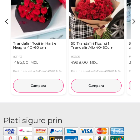
Trandafiri Rosii in Hartie
50 Trandafiri Rosii si 1
35 Tra
Neagra 40-60 cm
Trandafir Alb 40-60cm
cm (a
#2143
#3605
#2124
1485,00
4998,00
3465
MDL
MDL
Pret in aplicatia OkFlora
1455,00 MDL
Pret in aplicatia OkFlora
4896,00 MDL
Pret in 
Cumpara
Cumpara
Plati sigure prin