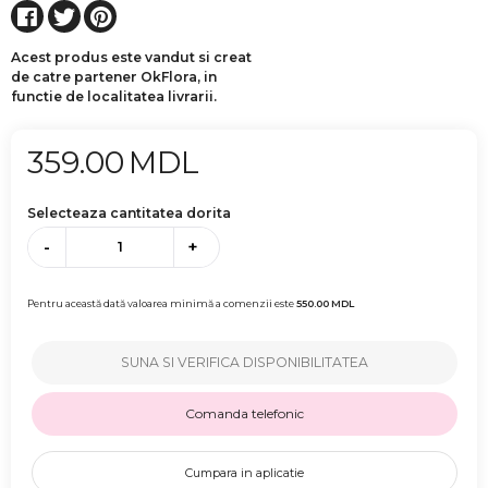
Acest produs este vandut si creat
de catre partener OkFlora, in
functie de localitatea livrarii.
359.00
MDL
Selecteaza cantitatea dorita
-
+
Pentru această dată valoarea minimă a comenzii este
550.00
MDL
SUNA SI VERIFICA DISPONIBILITATEA
Comanda telefonic
Cumpara in aplicatie