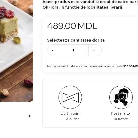
Acest produs este vandut si creat de catre par
OkFlora, in functie de localitatea livrarii.
489.00
MDL
Selecteaza cantitatea dorita
-
+
Pentru această dată valoarea minimă a comenzii este
550.00
MD
Livrăm prin
Poză martor
LuxCourier
la livrare