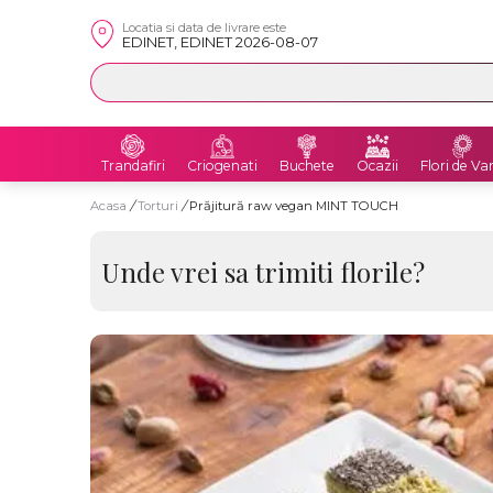
Locatia si data de livrare este
EDINET, EDINET 2026-08-07
Trandafiri
Criogenati
Buchete
Ocazii
Flori de Va
Acasa
/
Torturi
/
Prăjitură raw vegan MINT TOUCH
Unde vrei sa trimiti florile?