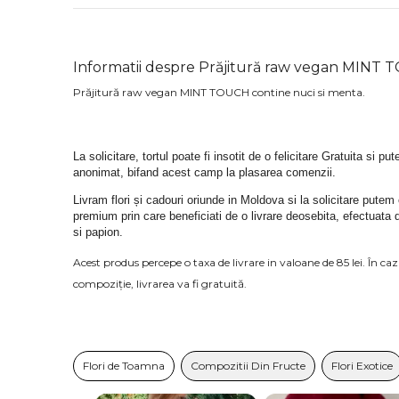
Informatii despre Prăjitură raw vegan MINT
Prăjitură raw vegan MINT TOUCH contine nuci si menta.
La solicitare, tortul poate fi insotit de o felicitare Gratuita si pu
anonimat, bifand acest camp la plasarea comenzii.
Livram flori și cadouri oriunde in Moldova si la solicitare putem
premium prin care beneficiati de o livrare deosebita, efectuata 
si papion.
Acest produs percepe o taxa de livrare in valoane de 85 lei. În c
compoziție, livrarea va fi gratuită.
Flori de Toamna
Compozitii Din Fructe
Flori Exotice