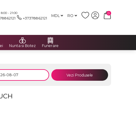
:00 - 21:00
0
MDL
RO
78862121
+37378862121
ei
Nunta si Botez
Funerare
Vezi Produsele
OUCH