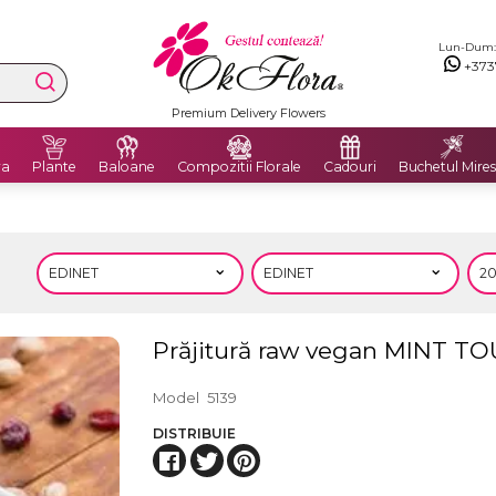
Lun-Dum: 8
+373
Livrăm flori în Moldova și România
ra
Plante
Baloane
Compozitii Florale
Cadouri
Buchetul Mires
Prăjitură raw vegan MINT T
Model
5139
DISTRIBUIE