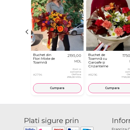
Buchet din
Buchet de
2195,00
175
Flori Mixte de
Toamnă cu
MDL
Toamnă
Garoafe și
Crizanteme
Pret in
P
aplicatia
apl
#2794
OkFlora
#8296
Ok
2155,00 MDL
1720,0
Cumpara
Cumpara
Plati sigure prin
Infor
Franciza 