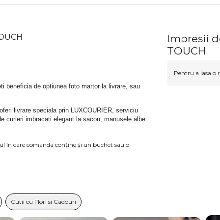
 TOUCH
Impresii 
TOUCH
Pentru a lasa o r
teti beneficia de optiunea foto martor la livrare, sau 
 oferi livrare speciala prin LUXCOURIER, serviciu 
de curieri imbracati elegant la sacou, manusele albe 
azul în care comanda conține și un buchet sau o
Cutii cu Flori si Cadouri