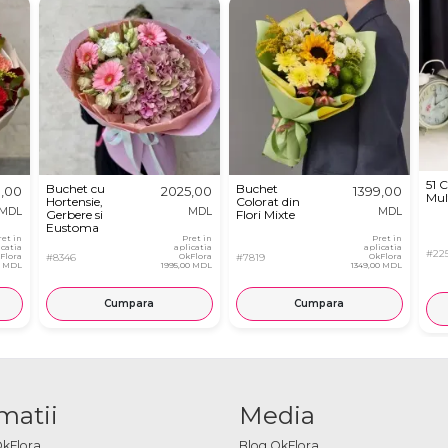
51 
Buchet cu
Buchet
0,00
2025,00
1399,00
Mul
Hortensie,
Colorat din
MDL
MDL
MDL
Gerbere si
Flori Mixte
Eustoma
ret in
Pret in
Pret in
icatia
aplicatia
aplicatia
#22
Flora
#8346
OkFlora
#7819
OkFlora
0 MDL
1995,00 MDL
1349,00 MDL
Cumpara
Cumpara
matii
Media
OkFlora
Blog OkFlora