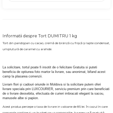
Informatii despre Tort DUMITRU 1 kg
Tort din pandișpan cu cacao, cremă de brânză cu frișcă și lapte condensat,
umplutură de caramel cu arahide.
La solicitare, tortul poate fi insotit de o felicitare Gratuita si puteti 
beneficia de optiunea foto martor la livrare, sau anonimat, bifand acest 
camp la plasarea comenzii.
Livram flori și cadouri oriunde in Moldova si la solicitare putem oferi 
livrare speciala prin LUXCOURIER, serviciu premium prin care beneficiati 
de o livrare deosebita, efectuata de curieri imbracati elegant la sacou, 
manusele albe si papion.
Acest produs percepe o taxa de livrare in valoane de 85 lei. În cazul în care
comanda conține și un buchet sau o compoziție, livrarea va fi gratuită.