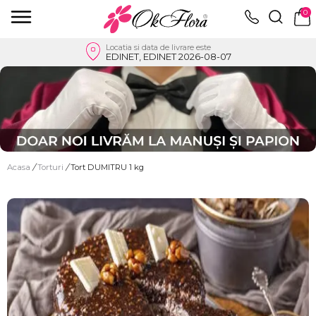
0
Locatia si data de livrare este
EDINET, EDINET 2026-08-07
Acasa
/
Torturi
/
Tort DUMITRU 1 kg