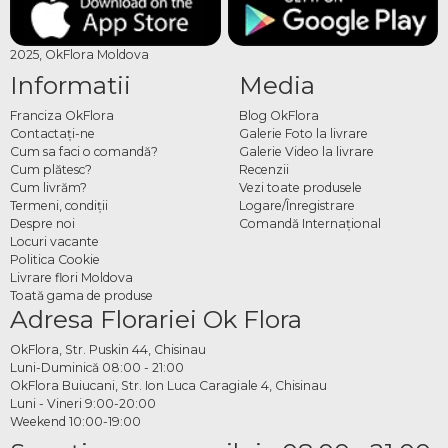
2025, OkFlora Moldova
Informatii
Media
Franciza OkFlora
Blog OkFlora
Contactaţi-ne
Galerie Foto la livrare
Cum sa faci o comandă?
Galerie Video la livrare
Cum plătesc?
Recenzii
Cum livrăm?
Vezi toate produsele
Termeni, condiţii
Logare/Înregistrare
Despre noi
Comandă Internațional
Locuri vacante
Politica Cookie
Livrare flori Moldova
Toată gama de produse
Adresa Florariei Ok Flora
OkFlora, Str. Puskin 44, Chisinau
Luni-Duminică 08:00 - 21:00
OkFlora Buiucani, Str. Ion Luca Caragiale 4, Chisinau
Luni - Vineri 9:00-20:00
Weekend 10:00-19:00