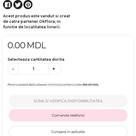
Acest produs este vandut si creat
de catre partener OkFlora, in
functie de localitatea livrarii.
0.00
MDL
Selecteaza cantitatea dorita
-
+
Pentru această dată valoarea minimă a comenzii este
550.00
MDL
SUNA SI VERIFICA DISPONIBILITATEA
Comanda telefonic
Cumpara in aplicatie