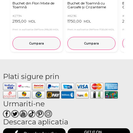
Buchet din Flori Mixte de
Buchet de Toamnă cu
Buchet
Toamnă
Garoafe și Crizanteme
Gerbe
#2794
#8296
#8346
2195,00
1750,00
2025,
MDL
MDL
Pret in aplicatia OkFlora
2155,00 MDL
Pret in aplicatia OkFlora
1720,00 MDL
Pret in 
Cumpara
Cumpara
Plati sigure prin
Urmariti-ne
Descarca aplicatia