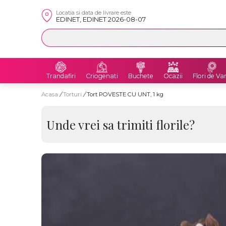
Locatia si data de livrare este
EDINET, EDINET 2026-08-07
Trandafiri
Criogenati
Buchete
Ocazii
Flori de Va
Acasa
/
Torturi
/
Tort POVESTE CU UNT, 1 kg
Unde vrei sa trimiti florile?