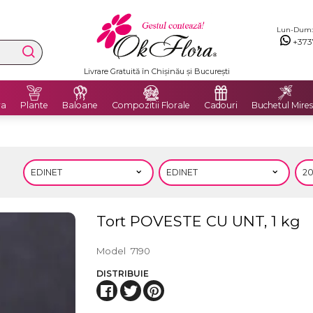
Lun-Dum: 8
+373
Livrare Gratuită în Chișinău și București
ra
Plante
Baloane
Compozitii Florale
Cadouri
Buchetul Mires
Tort POVESTE CU UNT, 1 kg
Model
7190
DISTRIBUIE