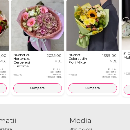
51 
Buchet cu
Buchet
0,00
2025,00
1399,00
Mul
Hortensie,
Colorat din
MDL
MDL
MDL
Gerbere si
Flori Mixte
Eustoma
ret in
Pret in
Pret in
icatia
aplicatia
aplicatia
#22
Flora
#8346
OkFlora
#7819
OkFlora
0 MDL
1995,00 MDL
1349,00 MDL
Cumpara
Cumpara
matii
Media
OkFlora
Blog OkFlora