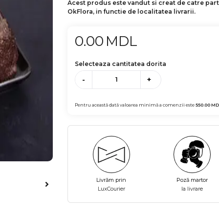
Acest produs este vandut si creat de catre par
OkFlora, in functie de localitatea livrarii.
0.00
MDL
Selecteaza cantitatea dorita
-
+
Pentru această dată valoarea minimă a comenzii este
550.00
MD
Livrăm prin
Poză martor
LuxCourier
la livrare