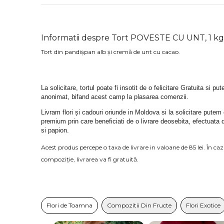
Informatii despre Tort POVESTE CU UNT, 1 kg
Tort din pandișpan alb și cremă de unt cu cacao.
La solicitare, tortul poate fi insotit de o felicitare Gratuita si pu
anonimat, bifand acest camp la plasarea comenzii.
Livram flori și cadouri oriunde in Moldova si la solicitare putem
premium prin care beneficiati de o livrare deosebita, efectuata 
si papion.
Acest produs percepe o taxa de livrare in valoane de 85 lei. În c
compoziție, livrarea va fi gratuită.
Flori de Toamna
Compozitii Din Fructe
Flori Exotice