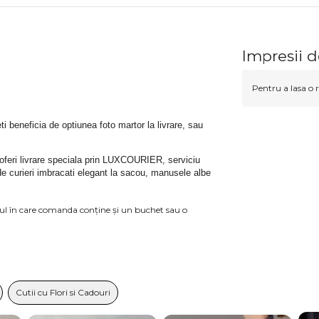
Impresii 
Pentru a lasa o r
teti beneficia de optiunea foto martor la livrare, sau 
 oferi livrare speciala prin LUXCOURIER, serviciu 
de curieri imbracati elegant la sacou, manusele albe 
azul în care comanda conține și un buchet sau o
Cutii cu Flori si Cadouri