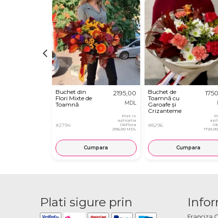
Buchet din
Buchet de
2195,00
175
Flori Mixte de
Toamnă cu
MDL
Toamnă
Garoafe și
Crizanteme
Pret in
P
aplicatia
apl
#2794
OkFlora
#8296
Ok
2155,00 MDL
1720,0
Cumpara
Cumpara
Plati sigure prin
Infor
Franciza 