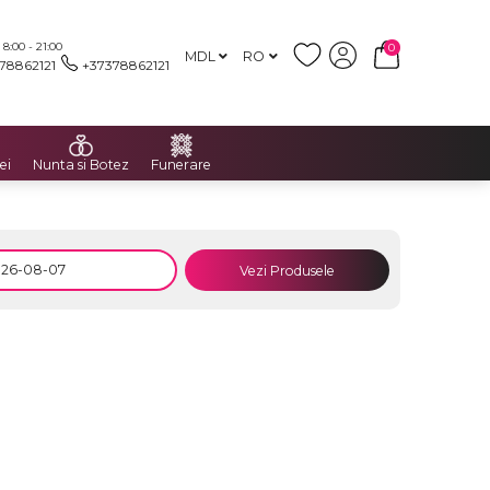
:00 - 21:00
0
MDL
RO
78862121
+37378862121
ei
Nunta si Botez
Funerare
Vezi Produsele