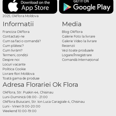
2025, OkFlora Moldova
Informatii
Media
Franciza OkFlora
Blog OkFlora
Contactaţi-ne
Galerie Foto la livrare
Cum sa faci o comandă?
Galerie Video la livrare
Cum plătesc?
Recenzii
Cum livrăm?
Vezi toate produsele
Termeni, condiţii
Logare/Înregistrare
Despre noi
Comandă Internațional
Locuri vacante
Politica Cookie
Livrare flori Moldova
Toată gama de produse
Adresa Florariei Ok Flora
OkFlora, Str. Puskin 44, Chisinau
Luni-Duminică 08:00 - 21:00
OkFlora Buiucani, Str. Ion Luca Caragiale 4, Chisinau
Luni - Vineri 9:00-20:00
Weekend 10:00-19:00