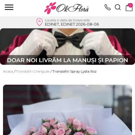
0
Locatia si data de livrare este
EDINET, EDINET 2026-08-06
Acasa
/
Trandafiri Crengute
/
Trandafiri Spray Lydia Roz