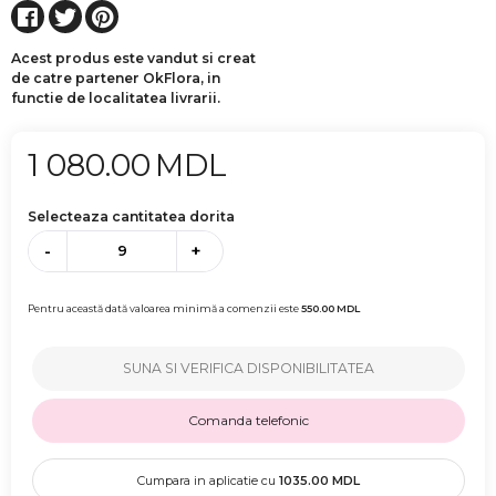
Acest produs este vandut si creat
de catre partener OkFlora, in
functie de localitatea livrarii.
1 080.00
MDL
Selecteaza cantitatea dorita
-
+
Pentru această dată valoarea minimă a comenzii este
550.00
MDL
SUNA SI VERIFICA DISPONIBILITATEA
Comanda telefonic
Cumpara in aplicatie cu
1035.00
MDL