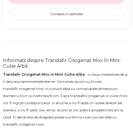
Cumpara in aplicatie
Informatii despre Trandafir Criogenat Mov în Mini-
Cutie Albă
Trandafir Criogenat Mov in Mini-Cutie Alba
- o noua modalitate de a-
ti dezvalui sentimentele eterne. Comanda acum cu livrare
trandafir criogenat mov in cutiuta alba cu urmatoarele dimensiuni:
diametru 6 cm si inaltimea 8 cm. Daca trandafirii criogenati in cutie mini
vor fi ingrijiti corespunzator, si anume a nu fi lasati in razele directe ale
soarelui, a nu fi udati sau atinsi, atunci isi vor pastra prospetimea ani la
rand. O declaratie de dragoste poate lua forma unei cutiute albe cu
trandafir criogenat mov.