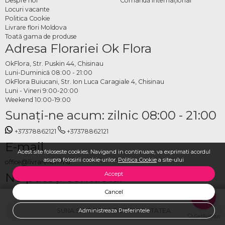
Despre noi
Comandă Internațional
Locuri vacante
Politica Cookie
Livrare flori Moldova
Toată gama de produse
Adresa Florariei Ok Flora
OkFlora, Str. Puskin 44, Chisinau
Luni-Duminică 08:00 - 21:00
OkFlora Buiucani, Str. Ion Luca Caragiale 4, Chisinau
Luni - Vineri 9:00-20:00
Weekend 10:00-19:00
Sunaţi-ne acum: zilnic 08:00 - 21:00
+37378862121
+37378862121
E-mail
Acest site foloseste cookies. Navigand in continuare, va exprimati acordul
asupra folosirii cookie-urilor.
Politica Cookie
a site-ului
office@livrareflori.md
Ne puteți contacta:
Accept
Cancel
whatsapp
,
messenger
SUNA SI VERIFICA DISPONIBILITATEA
Administreaza Preferintele