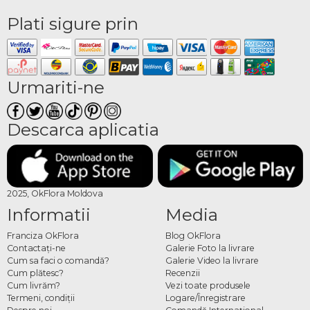
Plati sigure prin
Urmariti-ne
Descarca aplicatia
2025, OkFlora Moldova
Informatii
Media
Franciza OkFlora
Blog OkFlora
Contactaţi-ne
Galerie Foto la livrare
Cum sa faci o comandă?
Galerie Video la livrare
Cum plătesc?
Recenzii
Cum livrăm?
Vezi toate produsele
Termeni, condiţii
Logare/Înregistrare